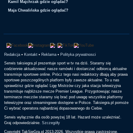
Kamil Majchrzak gdzie oglądać?
Maja Chwalińska gdzie oglądać?
Redakcja
•
Kontakt
•
Reklama
•
Polityka prywatnosci
Serwis taksiegra.pl prezentuje sport w tv na dziś. Staramy się
codziennie aktualizować nasze ramówki i dostarczać odbiorcą aktualne
transmisje sportowe online. Prócz tego nasi redaktorzy dbają aby prawa
sportowe poszczególnych platform były zawsze aktualne. To u nas
sprawdzisz gdzie oglądać Ligę Mistrzów czy jaka stacja telewizyjna
transmituje najbliższe mecze Premier League. Przygotowując nasze
terminarze meczów staramy się brać pod uwagę wszystkie platformy
telewizyjne oraz streamingowe dostępne w Polsce. Taksiegra.pl pomoże
Ci wybrać operatora najbardziej dopasowanego do Ciebie.
Serwis wyłącznie dla osób powyżej 18 lat. Hazard może uzależniać.
Graj odpowiedzialnie.
Szczegóły
Copyright TakSieGra.pl 2013-2026. Wszystkie prawa zastrzeżone.