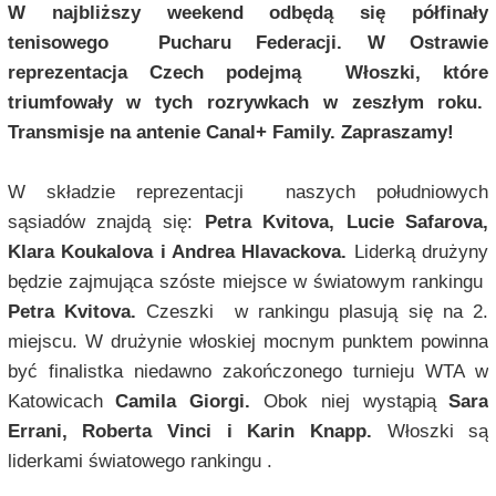
W najbliższy weekend odbędą się półfinały
tenisowego Pucharu Federacji.
W Ostrawie
reprezentacja Czech podejmą Włoszki, które
triumfowały w tych rozrywkach w zeszłym roku.
Tr
ansmisje na antenie Canal+ Family. Zapraszamy!
W składzie reprezentacji naszych południowych
sąsiadów znajdą się:
Petra Kvitova, Lucie Safarova,
Klara Koukalova i Andrea Hlavackova.
Liderką drużyny
będzie zajmująca szóste miejsce w światowym rankingu
Petra Kvitova.
Czeszki w rankingu plasują się na 2.
miejscu. W drużynie włoskiej mocnym punktem powinna
być finalistka niedawno zakończonego turnieju WTA w
Katowicach
Camila Giorgi.
Obok niej wystąpią
Sara
Errani, Roberta Vinci i Karin Knapp.
Włoszki są
liderkami światowego rankingu .