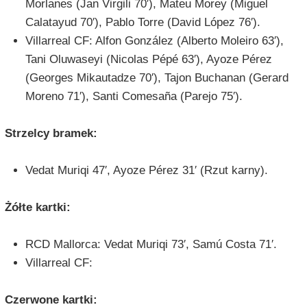
Morlanes (Jan Virgili 70′), Mateu Morey (Miguel
Calatayud 70′), Pablo Torre (David López 76′).
Villarreal CF: Alfon González (Alberto Moleiro 63′),
Tani Oluwaseyi (Nicolas Pépé 63′), Ayoze Pérez
(Georges Mikautadze 70′), Tajon Buchanan (Gerard
Moreno 71′), Santi Comesaña (Parejo 75′).
Strzelcy bramek:
Vedat Muriqi 47′, Ayoze Pérez 31′ (Rzut karny).
Żółte kartki:
RCD Mallorca: Vedat Muriqi 73′, Samú Costa 71′.
Villarreal CF:
Czerwone kartki: