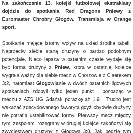
Na zakończenie 13. kolejki futbolowej ekstraklasy
dojdzie do spotkania Red Dragons Pniewy z
Euromaster Chrobry Głogów. Transmisja w Orange
sport.
Spotkanie mające istotny wpływ na układ środka tabeli.
Naprzeciw siebie staną drużyny o bardzo podobnym
potencjale. Nieco lepsza w ostatnim czasie wydaje się
być forma drużyny z
Pniew
, która w ostatniej kolejce
wygrała ważny dla siebie mecz w Chorzowie z Claerexem
3:2, natomiast
Głogowianie
w dwóch ostatnich ligowych
spotkaniach zdobyli tylko jeden punkt , ponosząc w
meczu z AZS UG Gdańsk porażkę aż 1:9. Trudno jest
wskazać zdecydowanego faworyta gdyż obydwie drużyny
nie potrafią ustabilizować formy. Pierwszy mecz między
tymi zespołami rozegrany w drugiej kolejce zakończył się
zwycięstwem drużyny z Głogowa 3:0. Jak będzie tym