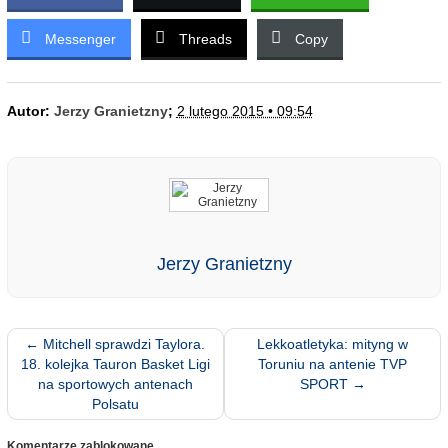
Messenger
Threads
Copy
Autor:
Jerzy Granietzny
;
2 lutego 2015 • 09:54
Jerzy Granietzny
←
Mitchell sprawdzi Taylora.
Lekkoatletyka: mityng w
18. kolejka Tauron Basket Ligi
Toruniu na antenie TVP
na sportowych antenach
SPORT
→
Polsatu
Komentarze zablokowane.