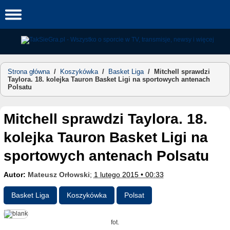
Skip
to
content
Strona główna
/
Koszykówka
/
Basket Liga
/
Mitchell sprawdzi
Taylora. 18. kolejka Tauron Basket Ligi na sportowych antenach
Polsatu
Mitchell sprawdzi Taylora. 18.
kolejka Tauron Basket Ligi na
sportowych antenach Polsatu
Autor:
Mateusz Orłowski
;
1 lutego 2015 • 00:33
Basket Liga
Koszykówka
Polsat
fot.