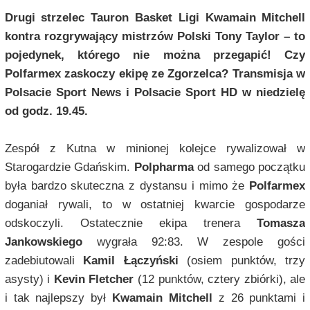
Drugi strzelec Tauron Basket Ligi Kwamain Mitchell
kontra rozgrywający mistrzów Polski Tony Taylor – to
pojedynek, którego nie można przegapić! Czy
Polfarmex zaskoczy ekipę ze Zgorzelca? Transmisja w
Polsacie Sport News i Polsacie Sport HD w niedzielę
od godz. 19.45.
Zespół z Kutna w minionej kolejce rywalizował w
Starogardzie Gdańskim.
Polpharma
od samego początku
była bardzo skuteczna z dystansu i mimo że
Polfarmex
doganiał rywali, to w ostatniej kwarcie gospodarze
odskoczyli. Ostatecznie ekipa trenera
Tomasza
Jankowskiego
wygrała 92:83. W zespole gości
zadebiutowali
Kamil Łączyński
(osiem punktów, trzy
asysty) i
Kevin Fletcher
(12 punktów, cztery zbiórki), ale
i tak najlepszy był
Kwamain Mitchell
z 26 punktami i