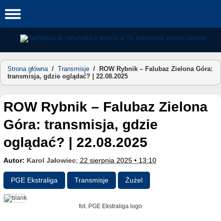
Skip
to
content
Strona główna
/
Transmisje
/
ROW Rybnik – Falubaz Zielona Góra:
transmisja, gdzie oglądać? | 22.08.2025
ROW Rybnik – Falubaz Zielona
Góra: transmisja, gdzie
oglądać? | 22.08.2025
Autor:
Karol Jałowiec
;
22 sierpnia 2025 • 13:10
PGE Ekstraliga
Transmisje
Żużel
fot. PGE Ekstraliga logo