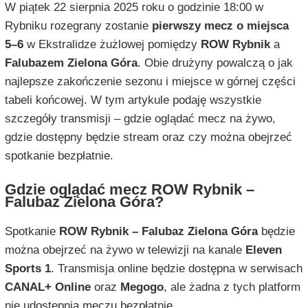
W piątek 22 sierpnia 2025 roku o godzinie 18:00 w
Rybniku rozegrany zostanie
pierwszy mecz o miejsca
5–6
w Ekstralidze żużlowej pomiędzy
ROW Rybnik
a
Falubazem Zielona Góra
. Obie drużyny powalczą o jak
najlepsze zakończenie sezonu i miejsce w górnej części
tabeli końcowej. W tym artykule podaję wszystkie
szczegóły transmisji – gdzie oglądać mecz na żywo,
gdzie dostępny będzie stream oraz czy można obejrzeć
spotkanie bezpłatnie.
Gdzie oglądać mecz ROW Rybnik –
Falubaz Zielona Góra?
Spotkanie
ROW Rybnik – Falubaz Zielona Góra
będzie
można obejrzeć na żywo w telewizji na kanale
Eleven
Sports 1
. Transmisja online będzie dostępna w serwisach
CANAL+ Online
oraz
Megogo
, ale żadna z tych platform
nie udostępnia meczu bezpłatnie.