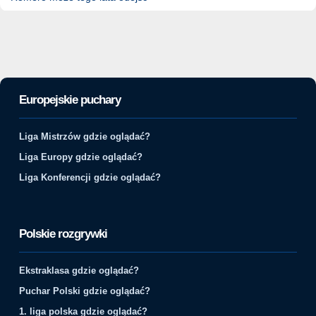
Europejskie puchary
Liga Mistrzów gdzie oglądać?
Liga Europy gdzie oglądać?
Liga Konferencji gdzie oglądać?
Polskie rozgrywki
Ekstraklasa gdzie oglądać?
Puchar Polski gdzie oglądać?
1. liga polska gdzie oglądać?