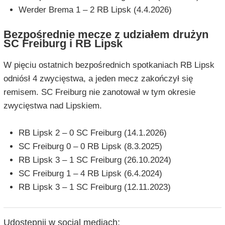
Werder Brema 1 – 2 RB Lipsk (4.4.2026)
Bezpośrednie mecze z udziałem drużyn
SC Freiburg i RB Lipsk
W pięciu ostatnich bezpośrednich spotkaniach RB Lipsk
odniósł 4 zwycięstwa, a jeden mecz zakończył się
remisem. SC Freiburg nie zanotował w tym okresie
zwycięstwa nad Lipskiem.
RB Lipsk 2 – 0 SC Freiburg (14.1.2026)
SC Freiburg 0 – 0 RB Lipsk (8.3.2025)
RB Lipsk 3 – 1 SC Freiburg (26.10.2024)
SC Freiburg 1 – 4 RB Lipsk (6.4.2024)
RB Lipsk 3 – 1 SC Freiburg (12.11.2023)
Udostępnij w social mediach: