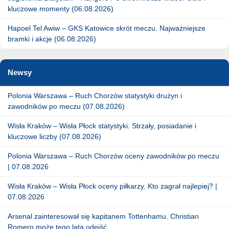
kluczowe momenty (06.08.2026)
Hapoel Tel Awiw – GKS Katowice skrót meczu. Najważniejsze
bramki i akcje (06.08.2026)
Newsy
Polonia Warszawa – Ruch Chorzów statystyki drużyn i
zawodników po meczu (07.08.2026)
Wisła Kraków – Wisła Płock statystyki. Strzały, posiadanie i
kluczowe liczby (07.08.2026)
Polonia Warszawa – Ruch Chorzów oceny zawodników po meczu
| 07.08.2026
Wisła Kraków – Wisła Płock oceny piłkarzy. Kto zagrał najlepiej? |
07.08.2026
Arsenal zainteresował się kapitanem Tottenhamu. Christian
Romero może tego lata odejść