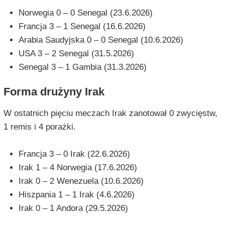
Norwegia 0 – 0 Senegal (23.6.2026)
Francja 3 – 1 Senegal (16.6.2026)
Arabia Saudyjska 0 – 0 Senegal (10.6.2026)
USA 3 – 2 Senegal (31.5.2026)
Senegal 3 – 1 Gambia (31.3.2026)
Forma drużyny Irak
W ostatnich pięciu meczach Irak zanotował 0 zwycięstw,
1 remis i 4 porażki.
Francja 3 – 0 Irak (22.6.2026)
Irak 1 – 4 Norwegia (17.6.2026)
Irak 0 – 2 Wenezuela (10.6.2026)
Hiszpania 1 – 1 Irak (4.6.2026)
Irak 0 – 1 Andora (29.5.2026)