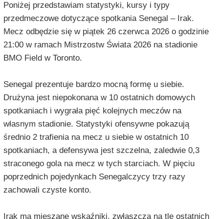
Poniżej przedstawiam statystyki, kursy i typy
przedmeczowe dotyczące spotkania Senegal – Irak.
Mecz odbędzie się w piątek 26 czerwca 2026 o godzinie
21:00 w ramach Mistrzostw Świata 2026 na stadionie
BMO Field w Toronto.
Senegal prezentuje bardzo mocną formę u siebie.
Drużyna jest niepokonana w 10 ostatnich domowych
spotkaniach i wygrała pięć kolejnych meczów na
własnym stadionie. Statystyki ofensywne pokazują
średnio 2 trafienia na mecz u siebie w ostatnich 10
spotkaniach, a defensywa jest szczelna, zaledwie 0,3
straconego gola na mecz w tych starciach. W pięciu
poprzednich pojedynkach Senegalczycy trzy razy
zachowali czyste konto.
Irak ma mieszane wskaźniki, zwłaszcza na tle ostatnich