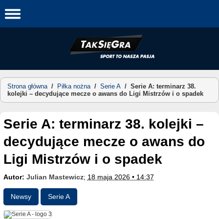
Skip
to
content
Strona główna
/
Piłka nożna
/
Serie A
/
Serie A: terminarz 38.
kolejki – decydujące mecze o awans do Ligi Mistrzów i o spadek
Serie A: terminarz 38. kolejki –
decydujące mecze o awans do
Ligi Mistrzów i o spadek
Autor:
Julian Mastewicz
;
18 maja 2026 • 14:37
Newsy
Serie A