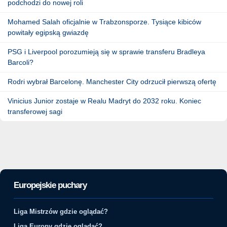
podchodzi do nowej roli
Mohamed Salah oficjalnie w Trabzonsporze. Tysiące kibiców
powitały egipską gwiazdę
PSG i Liverpool porozumieją się w sprawie transferu Bradleya
Barcoli?
Rodri wybrał Barcelonę. Manchester City odrzucił pierwszą ofertę
Vinicius Junior zostaje w Realu Madryt do 2032 roku. Koniec
transferowej sagi
Europejskie puchary
Liga Mistrzów gdzie oglądać?
Liga Europy gdzie oglądać?