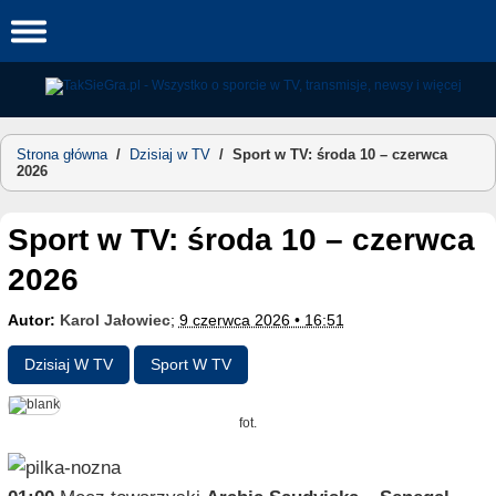
Skip
to
content
Strona główna
/
Dzisiaj w TV
/
Sport w TV: środa 10 – czerwca
2026
Sport w TV: środa 10 – czerwca
2026
Autor:
Karol Jałowiec
;
9 czerwca 2026 • 16:51
Dzisiaj W TV
Sport W TV
fot.