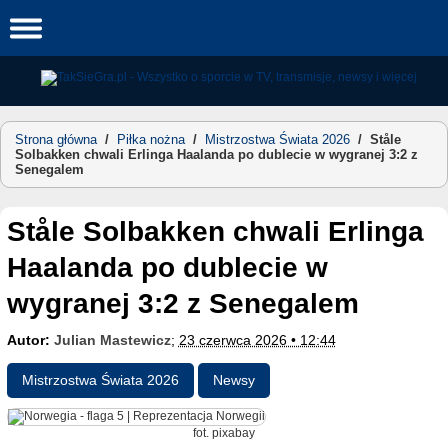
Skip
to
content
Strona główna
/
Piłka nożna
/
Mistrzostwa Świata 2026
/
Ståle
Solbakken chwali Erlinga Haalanda po dublecie w wygranej 3:2 z
Senegalem
Ståle Solbakken chwali Erlinga
Haalanda po dublecie w
wygranej 3:2 z Senegalem
Autor:
Julian Mastewicz
;
23 czerwca 2026 • 12:44
Mistrzostwa Świata 2026
Newsy
fot. pixabay