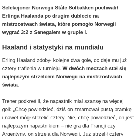
Selekcjoner Norwegii Ståle Solbakken pochwalił
Erlinga Haalanda po drugim dublecie na
mistrzostwach świata, które pomogło Norwegii
wygrać 3:2 z Senegalem w grupie I.
Haaland i statystyki na mundialu
Erling Haaland zdobył kolejne dwa gole, co daje mu już
cztery trafienia w turnieju.
W dwóch meczach stał się
najlepszym strzelcem Norwegii na mistrzostwach
świata
.
Trener podkreślił, że napastnik miał szansę na więcej
goli: „Chcę powiedzieć, dziś on zmarnował pustą bramkę
i nawet mógł strzelić cztery. Nie, chcę powiedzieć, on jest
najlepszym napastnikiem – nie gra dla Francji czy
Argentyny, on strzela dla Norwegii. Już strzelił cztery