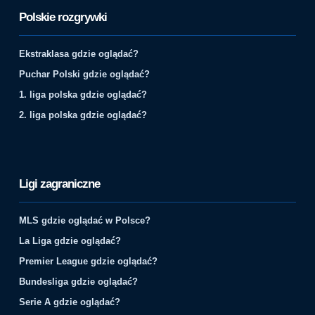
Polskie rozgrywki
Ekstraklasa gdzie oglądać?
Puchar Polski gdzie oglądać?
1. liga polska gdzie oglądać?
2. liga polska gdzie oglądać?
Ligi zagraniczne
MLS gdzie oglądać w Polsce?
La Liga gdzie oglądać?
Premier League gdzie oglądać?
Bundesliga gdzie oglądać?
Serie A gdzie oglądać?