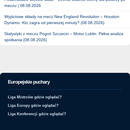
meczu | 08.08.2026
Wyjściowe składy na mecz New England Revolution – Houston
Dynamo. Kto zagra od pierwszej minuty? (08.08.2026)
Statystyki z meczu Pogoń Szczecin – Motor Lublin. Pełna analiza
spotkania (08.08.2026)
Europejskie puchary
Liga Mistrzów gdzie oglądać?
Liga Europy gdzie oglądać?
Liga Konferencji gdzie oglądać?