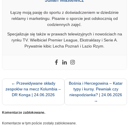
Julian Mastewicz
Łączę moją pasję do sportu z doświadczeniem w dziedzinie
reklamy i marketingu. Pisanie o sporcie jest odskocznią od
codziennych zajęć.
Specjalizuje się także w prawach telewizyjnych i nowościach na
rynku TV. Wielbiciel Premier League, Ekstraklasy i Serie A.
Prywatnie kibic Lecha Poznań i Lazio Rzym.
←
Przewidywane składy
Bośnia i Hercegowina – Katar
zespołów na mecz Kolumbia –
typy i kursy. Pewniak czy
DR Konga | 24.06.2026
niespodzianka? | 24.06.2026
→
Komentarze zablokowane.
Komentarze w tym poście zostały zablokowane.