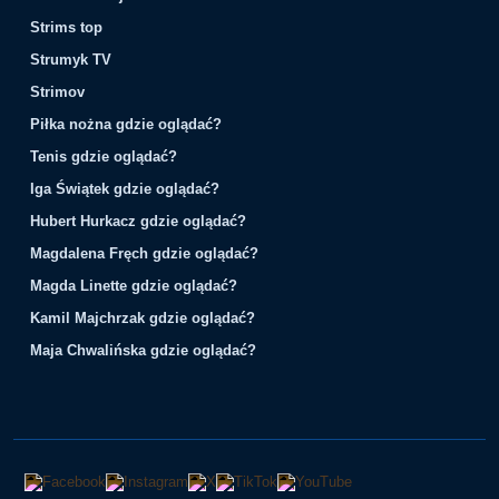
Strims top
Strumyk TV
Strimov
Piłka nożna gdzie oglądać?
Tenis gdzie oglądać?
Iga Świątek gdzie oglądać?
Hubert Hurkacz gdzie oglądać?
Magdalena Fręch gdzie oglądać?
Magda Linette gdzie oglądać?
Kamil Majchrzak gdzie oglądać?
Maja Chwalińska gdzie oglądać?