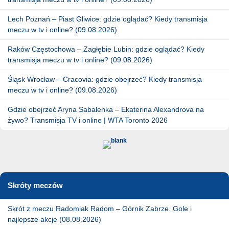
Lech Poznań – Piast Gliwice: gdzie oglądać? Kiedy transmisja
meczu w tv i online? (09.08.2026)
Raków Częstochowa – Zagłębie Lubin: gdzie oglądać? Kiedy
transmisja meczu w tv i online? (09.08.2026)
Śląsk Wrocław – Cracovia: gdzie obejrzeć? Kiedy transmisja
meczu w tv i online? (09.08.2026)
Gdzie obejrzeć Aryna Sabalenka – Ekaterina Alexandrova na
żywo? Transmisja TV i online | WTA Toronto 2026
Skróty meczów
Skrót z meczu Radomiak Radom – Górnik Zabrze. Gole i
najlepsze akcje (08.08.2026)