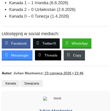
Kanada 1 – 1 Irlandia (6.6.2026)
Kanada 2 – 0 Uzbekistan (2.6.2026)
Kanada 0 – 0 Tunezja (1.4.2026)
Udostępnij w social mediach:
Facebook
Twitter/X
WhatsApp
Messenger
Threads
Copy
Autor:
Julian Mastewicz
;
23 czerwca 2026 • 22:46
Kanada
Szwajcaria