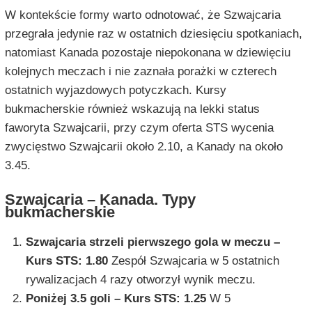
W kontekście formy warto odnotować, że Szwajcaria
przegrała jedynie raz w ostatnich dziesięciu spotkaniach,
natomiast Kanada pozostaje niepokonana w dziewięciu
kolejnych meczach i nie zaznała porażki w czterech
ostatnich wyjazdowych potyczkach. Kursy
bukmacherskie również wskazują na lekki status
faworyta Szwajcarii, przy czym oferta STS wycenia
zwycięstwo Szwajcarii około 2.10, a Kanady na około
3.45.
Szwajcaria – Kanada. Typy
bukmacherskie
Szwajcaria strzeli pierwszego gola w meczu –
Kurs STS: 1.80
Zespół Szwajcaria w 5 ostatnich
rywalizacjach 4 razy otworzył wynik meczu.
Poniżej 3.5 goli – Kurs STS: 1.25
W 5