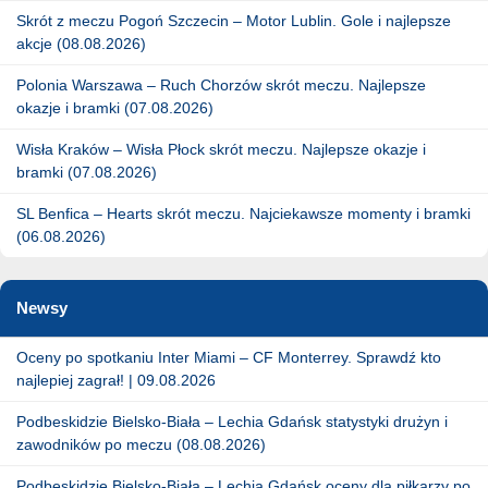
Skrót z meczu Pogoń Szczecin – Motor Lublin. Gole i najlepsze
akcje (08.08.2026)
Polonia Warszawa – Ruch Chorzów skrót meczu. Najlepsze
okazje i bramki (07.08.2026)
Wisła Kraków – Wisła Płock skrót meczu. Najlepsze okazje i
bramki (07.08.2026)
SL Benfica – Hearts skrót meczu. Najciekawsze momenty i bramki
(06.08.2026)
Newsy
Oceny po spotkaniu Inter Miami – CF Monterrey. Sprawdź kto
najlepiej zagrał! | 09.08.2026
Podbeskidzie Bielsko-Biała – Lechia Gdańsk statystyki drużyn i
zawodników po meczu (08.08.2026)
Podbeskidzie Bielsko-Biała – Lechia Gdańsk oceny dla piłkarzy po