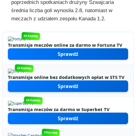
poprzednich spotkaniach drużyny Szwajcaria
średnia liczba goli wynosiła 2.8, natomiast w
meczach z udziałem zespołu Kanada 1.2.
ZA DARMO
Transmisje meczów online za darmo w Fortuna TV
Sprawdź
ZA DARMO
Transmisje online bez dodatkowych opłat w STS TV
Sprawdź
ZA DARMO
Transmisja meczów za darmo w Superbet TV
Sprawdź
VOUCHER