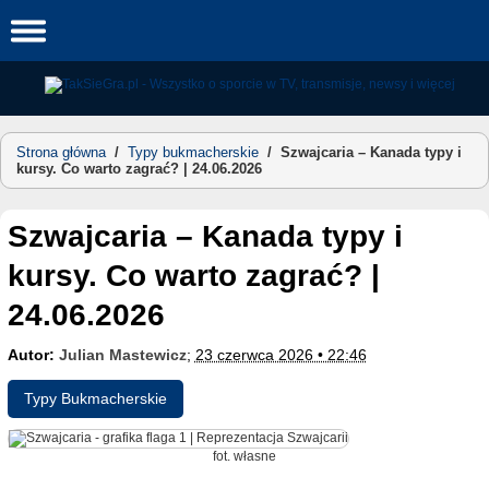
Skip
to
content
Strona główna
/
Typy bukmacherskie
/
Szwajcaria – Kanada typy i
kursy. Co warto zagrać? | 24.06.2026
Szwajcaria – Kanada typy i
kursy. Co warto zagrać? |
24.06.2026
Autor:
Julian Mastewicz
;
23 czerwca 2026 • 22:46
Typy Bukmacherskie
fot. własne