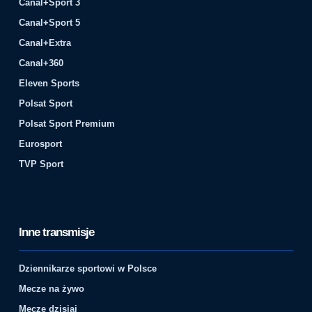
Canal+Sport 3
Canal+Sport 5
Canal+Extra
Canal+360
Eleven Sports
Polsat Sport
Polsat Sport Premium
Eurosport
TVP Sport
Inne transmisje
Dziennikarze sportowi w Polsce
Mecze na żywo
Mecze dzisiaj