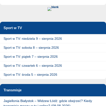
Sport w TV
Sport w TV: niedziela 9 – sierpnia 2026
Sport w TV: sobota 8 – sierpnia 2026
Sport w TV: piątek 7 – sierpnia 2026
Sport w TV: czwartek 6 – sierpnia 2026
Sport w TV: środa 5 – sierpnia 2026
Transmisje
Jagiellonia Białystok – Widzew Łódź: gdzie obejrzeć? Kiedy
transmisja meczu w tv i online? (09.08.2026)