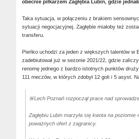
obecnie piłkarzem Zagłębia Lubin, gdzie jednak 
Taka sytuacja, w połączeniu z brakiem sensownych
sytuacji negocjacyjnej. Zagłębie miałoby też zo
transferu.
Pieńko uchodzi za jeden z większych talentów w
zadebiutował już w sezonie 2021/22, gdzie zalicz
renomę jednego z bardzo istotnych punktów drużyn
111 meczów, w których zdobył 12 goli i 5 asyst. 
🚨Lech Poznań rozpoczął prace nad sprowadz
Zagłębiu Lubin marzyła się kwota na poziomie 4-
poważnych ofert z zagranicy.