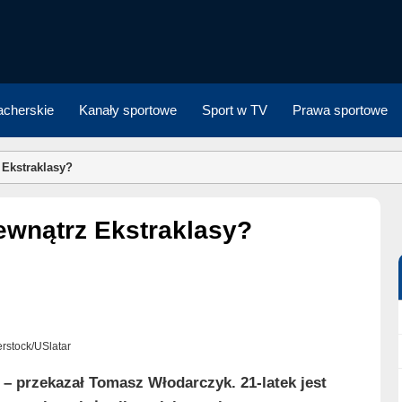
cherskie
Kanały sportowe
Sport w TV
Prawa sportowe
 Ekstraklasy?
wewnątrz Ekstraklasy?
terstock/USlatar
– przekazał Tomasz Włodarczyk. 21-latek jest