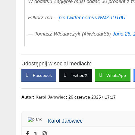
W dodatku Zagłębie musi oddać 30 procent z tr
Piłkarz ma…
pic.twitter.com/IuWMAJUTdU
— Tomasz Włodarczyk (@wlodar85)
June 26, 
Udostępnij w social mediach:
Facebook
Twitter/X
WhatsApp
Autor:
Karol Jałowiec
;
26 czerwca 2025 • 17:17
Karol Jałowiec