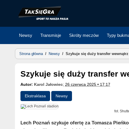
Skip
to
content
Newsy
Transmisje
Skróty meczów
Typy bukma
Strona główna
/
Newsy
/
Szykuje się duży transfer wewnątrz
Szykuje się duży transfer 
Autor:
Karol Jałowiec
;
26 czerwca 2025 • 17:17
Ekstraklasa
Newsy
fot. Shut
Lech Poznań szykuje ofertę za Tomasza Pieńko 