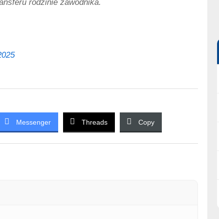
ansferu rodzinie zawodnika.
2025
Messenger
Threads
Copy