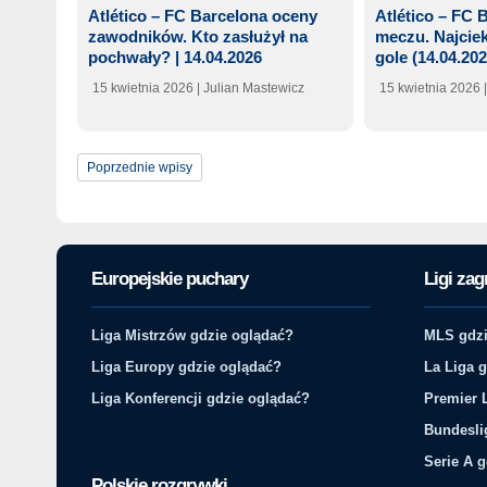
Atlético – FC Barcelona oceny
Atlético – FC 
zawodników. Kto zasłużył na
meczu. Najciek
pochwały? | 14.04.2026
gole (14.04.202
15 kwietnia 2026
| Julian Mastewicz
15 kwietnia 2026
Poprzednie wpisy
Europejskie puchary
Ligi zag
Liga Mistrzów gdzie oglądać?
MLS gdzi
Liga Europy gdzie oglądać?
La Liga 
Liga Konferencji gdzie oglądać?
Premier 
Bundesli
Serie A 
Polskie rozgrywki