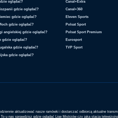
gdzie oglądać?
Canal+Extra
iszpanii gdzie oglądać?
Canal+360
iemiec gdzie oglądać?
Eleven Sports
łoch gdzie oglądać?
Polsat Sport
gi angielskiej gdzie oglądać?
Polsat Sport Premium
ie gdzie oglądać?
Eurosport
tugalska gdzie oglądać?
TVP Sport
ijska gdzie oglądać?
codziennie aktualizować nasze ramówki i dostarczać odbiorcą aktualne transmi
To u nas sprawdzisz gdzie oglądać Ligę Mistrzów czy jaka stacja telewizyjn