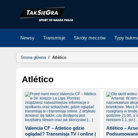
Skip
to
content
Newsy
Transmisje
Skróty meczów
Typy bukma
Strona główna
/
Atlético
Atlético
Valencia CF – Atletico gdzie
Atlético – Ars
oglądać? Transmisja TV i online |
Podsumowanie