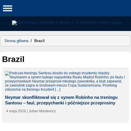
Skip
to
content
Strona główna
/
Brazil
Brazil
Neymar skonfliktował się z synem Robinho na treningu
Santosu – faul, przepychanki i późniejsze przeprosiny
4 maja 2026
| Julian Mastewicz