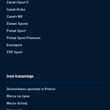
Canal+Sport 5
Canal+Extra
Canal+360
Eleven Sports
Polsat Sport
Polsat Sport Premium
Eurosport
TVP Sport
Inne transmisje
Dziennikarze sportowi w Polsce
Mecze na żywo
Mecze dzisiaj