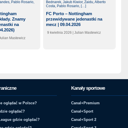
ttingham
FC Porto – Nottingham
kłady. Znamy
przewidywane jedenastki na
nastki na
mecz | 09.04.2026
04.2026)
9 kwietnia 2026
| Julian Mastewicz
 Julian Mastewicz
raniczne
Kanały sportowe
e oglądać w Polsce?
Canal+Premium
gdzie oglądać?
Canal+Sport
League gdzie oglądać?
Canal+Sport 2
ga gdzie oglądać?
Canal+Sport 3