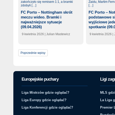
FC Porto – Nottingham skrót
FC Porto – No
meczu wideo. Bramki i
podstawowe s
najważniejsze sytuacje
wyjściowe jede
(09.04.2026)
spotkanie (09.
9 kwietnia 2026
| Julian Mastewicz
9 kwietnia 2026
|
Poprzednie wpisy
Europejskie puchary
Ligi zag
Liga Mistrzów gdzie oglądać?
MLS gdzi
Liga Europy gdzie oglądać?
La Liga 
Liga Konferencji gdzie oglądać?
Premier 
Bundesli