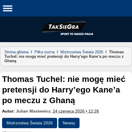
Skip
to
content
Strona główna
/
Piłka nożna
/
Mistrzostwa Świata 2026
/
Thomas
Tuchel: nie mogę mieć pretensji do Harry’ego Kane’a po meczu z
Ghaną
Thomas Tuchel: nie mogę mieć
pretensji do Harry’ego Kane’a
po meczu z Ghaną
Autor:
Julian Mastewicz
;
24 czerwca 2026 • 12:26
Mistrzostwa Świata 2026
Newsy