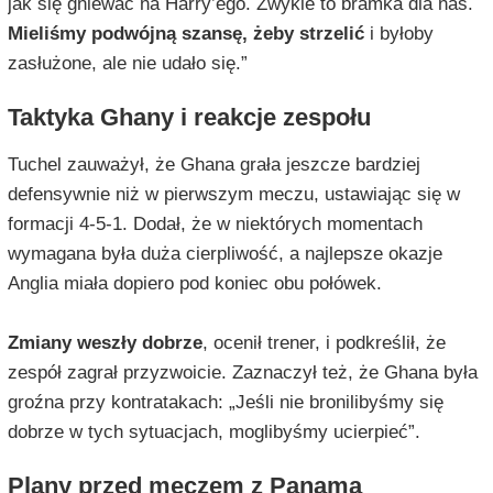
jak się gniewać na Harry’ego. Zwykle to bramka dla nas.
Mieliśmy podwójną szansę, żeby strzelić
i byłoby
zasłużone, ale nie udało się.”
Taktyka Ghany i reakcje zespołu
Tuchel zauważył, że Ghana grała jeszcze bardziej
defensywnie niż w pierwszym meczu, ustawiając się w
formacji 4-5-1. Dodał, że w niektórych momentach
wymagana była duża cierpliwość, a najlepsze okazje
Anglia miała dopiero pod koniec obu połówek.
Zmiany weszły dobrze
, ocenił trener, i podkreślił, że
zespół zagrał przyzwoicie. Zaznaczył też, że Ghana była
groźna przy kontratakach: „Jeśli nie bronilibyśmy się
dobrze w tych sytuacjach, moglibyśmy ucierpieć”.
Plany przed meczem z Panamą