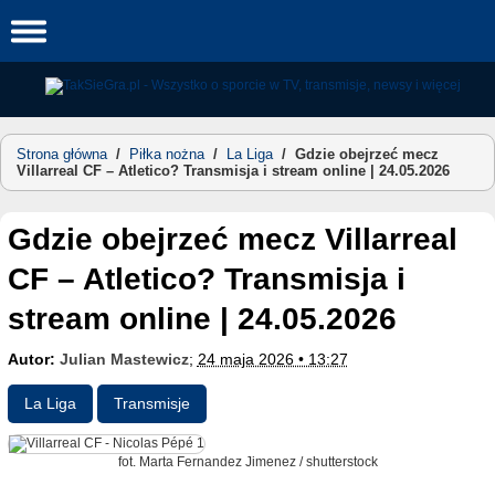
Skip
to
content
Strona główna
/
Piłka nożna
/
La Liga
/
Gdzie obejrzeć mecz
Villarreal CF – Atletico? Transmisja i stream online | 24.05.2026
Gdzie obejrzeć mecz Villarreal
CF – Atletico? Transmisja i
stream online | 24.05.2026
Autor:
Julian Mastewicz
;
24 maja 2026 • 13:27
La Liga
Transmisje
fot. Marta Fernandez Jimenez / shutterstock