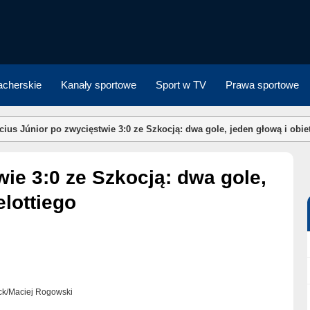
cherskie
Kanały sportowe
Sport w TV
Prawa sportowe
cius Júnior po zwycięstwie 3:0 ze Szkocją: dwa gole, jeden głową i obie
elottiego
tock/Maciej Rogowski