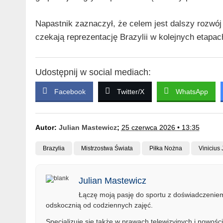
Napastnik zaznaczył, że celem jest dalszy rozwój
czekają reprezentację Brazylii w kolejnych etapach
Udostępnij w social mediach:
Facebook
Twitter/X
WhatsApp
Autor:
Julian Mastewicz
;
25 czerwca 2026 • 13:35
Brazylia
Mistrzostwa Świata
Piłka Nożna
Vinicius 
Julian Mastewicz
Łączę moją pasję do sportu z doświadczeniem 
odskocznią od codziennych zajęć.
Specjalizuje się także w prawach telewizyjnych i nowości