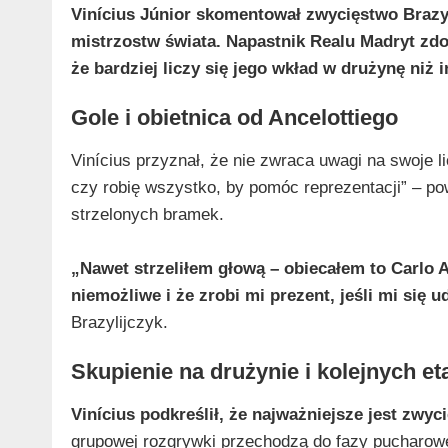
Vinícius Júnior skomentował zwycięstwo Brazyli
mistrzostw świata. Napastnik Realu Madryt zdob
że bardziej liczy się jego wkład w drużynę niż 
Gole i obietnica od Ancelottiego
Vinícius przyznał, że nie zwraca uwagi na swoje li
czy robię wszystko, by pomóc reprezentacji” – pow
strzelonych bramek.
„Nawet strzeliłem głową – obiecałem to Carlo A
niemożliwe i że zrobi mi prezent, jeśli mi się 
Brazylijczyk.
Skupienie na drużynie i kolejnych e
Vinícius podkreślił, że najważniejsze jest zwy
grupowej rozgrywki przechodzą do fazy pucharowe