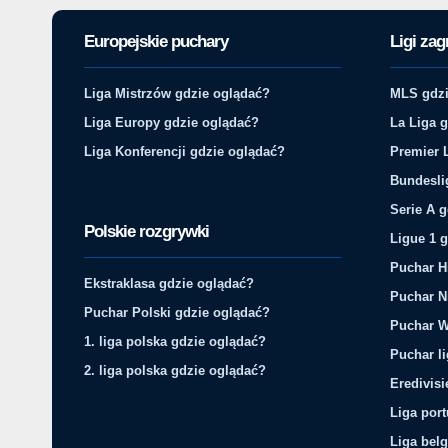
Europejskie puchary
Ligi zag
Liga Mistrzów gdzie oglądać?
MLS gdzi
Liga Europy gdzie oglądać?
La Liga 
Liga Konferencji gdzie oglądać?
Premier 
Bundesli
Serie A 
Polskie rozgrywki
Ligue 1 
Puchar H
Ekstraklasa gdzie oglądać?
Puchar N
Puchar Polski gdzie oglądać?
Puchar W
1. liga polska gdzie oglądać?
Puchar li
2. liga polska gdzie oglądać?
Eredivis
Liga por
Liga belg