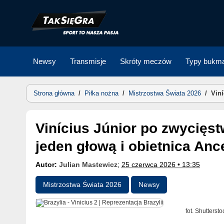
Skip
to
content
Newsy
Transmisje
Skróty meczów
Typy bukma
Strona główna
/
Piłka nożna
/
Mistrzostwa Świata 2026
/
Viní
Vinícius Júnior po zwycięstwie 3:0 ze Szkocją: dwa gole,
jeden głową i obietnica Anc
Autor:
Julian Mastewicz
;
25 czerwca 2026 • 13:35
Mistrzostwa Świata 2026
Newsy
fot. Shutters