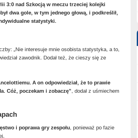
i 3:0 nad Szkocją w meczu trzeciej kolejki
ył dwa gole, w tym jednego głową, i podkreślił,
indywidualne statystyki.
czby: „Nie interesuje mnie osobista statystyka, a to,
iedział zawodnik. Dodał też, że cieszy się ze
ncelottiemu. A on odpowiedział, że to prawie
uda. Cóż, poczekam i zobaczę”
, dodał z uśmiechem
tapach
cięstwo i poprawa gry zespołu
, ponieważ po fazie
j.