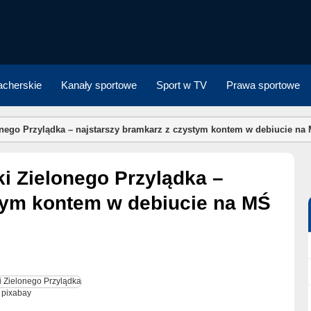
cherskie
Kanały sportowe
Sport w TV
Prawa sportowe
nego Przylądka – najstarszy bramkarz z czystym kontem w debiucie na
tym kontem w debiucie na MŚ
. pixabay