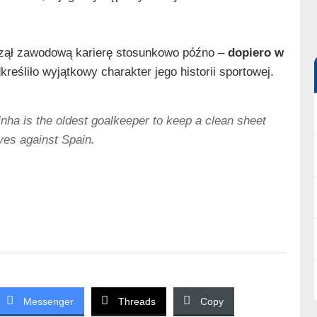
zął zawodową karierę stosunkowo późno –
dopiero w
reśliło wyjątkowy charakter jego historii sportowej.
nha is the oldest goalkeeper to keep a clean sheet
es against Spain.
Messenger
Threads
Copy