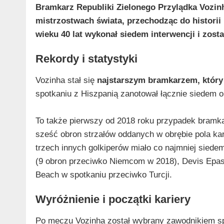
Bramkarz Republiki Zielonego Przylądka Vozin
mistrzostwach świata, przechodząc do histori
wieku 40 lat wykonał siedem interwencji i zos
Rekordy i statystyki
Vozinha stał się
najstarszym bramkarzem, który
spotkaniu z Hiszpanią zanotował łącznie siedem o
To także pierwszy od 2018 roku przypadek bramkar
sześć obron strzałów oddanych w obrębie pola karn
trzech innych golkiperów miało co najmniej sied
(9 obron przeciwko Niemcom w 2018), Devis Epass
Beach w spotkaniu przeciwko Turcji.
Wyróżnienie i początki kariery
Po meczu Vozinha został wybrany zawodnikiem spo