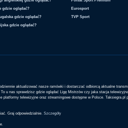
gi angielskiej gdzie oglądać?
Polsat Sport Premium
ie gdzie oglądać?
Eurosport
tugalska gdzie oglądać?
TVP Sport
ijska gdzie oglądać?
codziennie aktualizować nasze ramówki i dostarczać odbiorcą aktualne transmi
To u nas sprawdzisz gdzie oglądać Ligę Mistrzów czy jaka stacja telewizyjn
 platformy telewizyjne oraz streamingowe dostępne w Polsce. Taksiegra.pl
iać. Graj odpowiedzialnie.
Szczegóły
e.