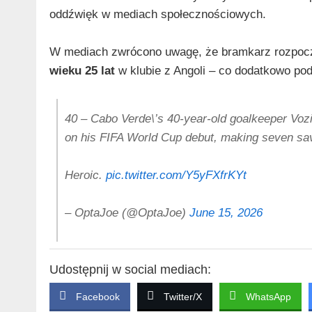
oddźwięk w mediach społecznościowych.
W mediach zwrócono uwagę, że bramkarz rozpoc
wieku 25 lat
w klubie z Angoli – co dodatkowo podk
40 – Cabo Verde\’s 40-year-old goalkeeper Vozi
on his FIFA World Cup debut, making seven sav
Heroic.
pic.twitter.com/Y5yFXfrKYt
– OptaJoe (@OptaJoe)
June 15, 2026
Udostępnij w social mediach:
Facebook
Twitter/X
WhatsApp