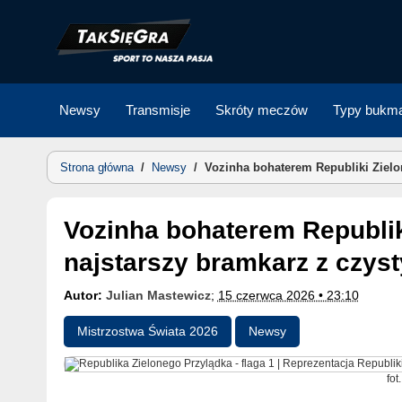
Skip
to
content
Newsy
Transmisje
Skróty meczów
Typy bukma
Strona główna
/
Newsy
/
Vozinha bohaterem Republiki Zielo
Vozinha bohaterem Republiki Zielonego Przylądka –
najstarszy bramkarz z czys
Autor:
Julian Mastewicz
;
15 czerwca 2026 • 23:10
Mistrzostwa Świata 2026
Newsy
fot