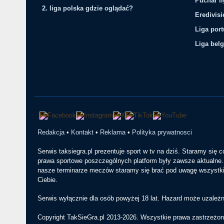
Puchar li
2. liga polska gdzie oglądać?
Eredivis
Liga por
Liga belg
Redakcja
•
Kontakt
•
Reklama
•
Polityka prywatnosci
Serwis taksiegra.pl prezentuje sport w tv na dziś. Staramy się 
prawa sportowe poszczególnych platform były zawsze aktualne. 
nasze terminarze meczów staramy się brać pod uwagę wszystkie
Ciebie.
Serwis wyłącznie dla osób powyżej 18 lat. Hazard może uzależn
Copyright TakSieGra.pl 2013-2026. Wszystkie prawa zastrzeżon