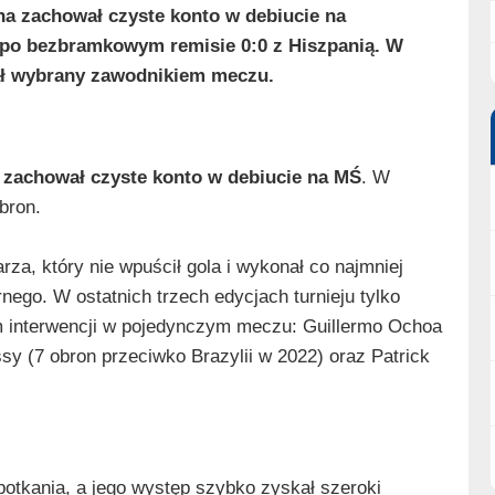
ha zachował czyste konto w debiucie na
i po bezbramkowym remisie 0:0 z Hiszpanią. W
tał wybrany zawodnikiem meczu.
 zachował czyste konto w debiucie na MŚ
. W
bron.
za, który nie wpuścił gola i wykonał co najmniej
ego. W ostatnich trzech edycjach turnieju tylko
em interwencji w pojedynczym meczu: Guillermo Ochoa
y (7 obron przeciwko Brazylii w 2022) oraz Patrick
tkania, a jego występ szybko zyskał szeroki