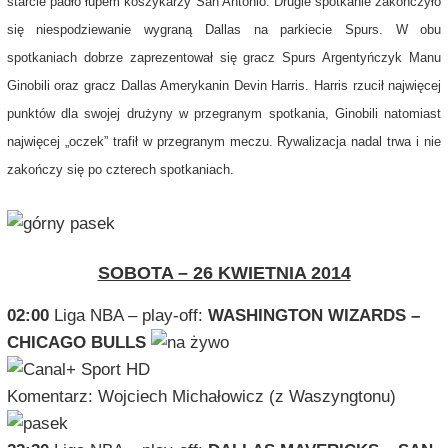
starcie padło łupem koszykarzy San Antonio. Drugie spotkanie zakończyło
się niespodziewanie wygraną Dallas na parkiecie Spurs. W obu
spotkaniach dobrze zaprezentował się gracz Spurs Argentyńczyk Manu
Ginobili oraz gracz Dallas Amerykanin Devin Harris. Harris rzucił najwięcej
punktów dla swojej drużyny w przegranym spotkania, Ginobili natomiast
najwięcej „oczek” trafił w przegranym meczu. Rywalizacja nadal trwa i nie
zakończy się po czterech spotkaniach.
SOBOTA – 26 KWIETNIA 2014
02:00
Liga NBA – play-off:
WASHINGTON WIZARDS –
CHICAGO BULLS
Komentarz: Wojciech Michałowicz (z Waszyngtonu)