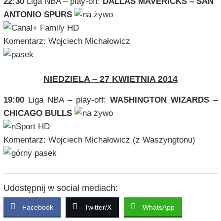
22:30
Liga NBA – play-off:
DALLAS MAVERICKS – SAN
ANTONIO SPURS
Komentarz: Wojciech Michałowicz
NIEDZIELA – 27 KWIETNIA 2014
19:00
Liga NBA – play-off:
WASHINGTON WIZARDS –
CHICAGO BULLS
Komentarz: Wojciech Michałowicz (z Waszyngtonu)
Udostępnij w social mediach:
Facebook
Twitter/X
WhatsApp