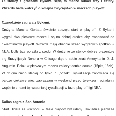
ze stolicy z graczami Byków. Będą to mecze numer trzy i cztery.
Wizards będą walczyć o kolejne zwycięstwo w meczach play-off.
Czarodzieje zagrają z Bykami.
Drużyna Marcina Gortata świetnie zaczęła start w play-off. Z Bykami
wygrali dwa pierwsze mecze i są na dobrej drodze aby awansować do
ćwierćfinałów play-off. Wizards mają obecnie sześć wygranych spotkań w
NBA, Bulls trzy porażki z rzędu. W drużynie ze stolicy dobrze prezentuje
się Brazylijczyk Nene a w Chicago daje o sobie znać Amerykanin D. J.
Augustin. Polak w pierwszym meczu zaliczył double-double (15pkt, 13zb).
W drugim nieco słabiej bo tylko 7. „oczek”. Rywalizacja zapowiada się
bardzo ciekawie więc zapraszam w weekend przed telewizor i oglądania
wspólnie z nami tej wspaniałej rywalizacji w fazie play-off ligi NBA.
Dallas zagra z San Antonio
Start lidera ze wschodu w fazie play-off był udany. Dokładnie pierwsze