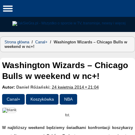
Skip
to
content
Strona główna
/
Canal+
/
Washington Wizards – Chicago Bulls w
weekend w nc+!
Washington Wizards – Chicago
Bulls w weekend w nc+!
Autor:
Daniel Różański
;
24 kwietnia 2014 • 21:04
Canal+
Koszykówka
NBA
fot.
W najbliższy weekend będziemy świadkami konfrontacji koszykarzy