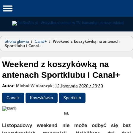
Skip
to
content
Strona główna
/
Canal+
/
Weekend z koszykówką na antenach
Sportklubu i Canal+
Weekend z koszykówką na
antenach Sportklubu i Canal+
Autor:
Michał Winiarczyk
;
12 listopada 2020 • 23:30
Canal+
Koszykówka
Sportklub
fot.
Listopadowy weekend nie może odbyć się bez