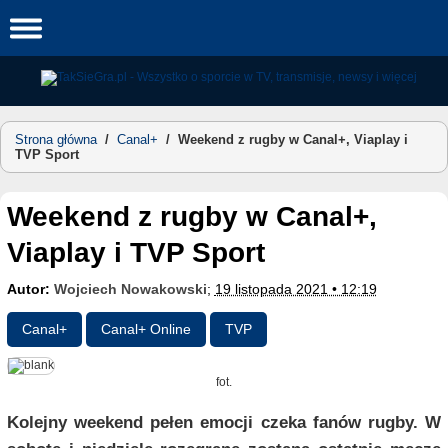
Skip
to
content
Strona główna
/
Canal+
/
Weekend z rugby w Canal+, Viaplay i
TVP Sport
Weekend z rugby w Canal+,
Viaplay i TVP Sport
Autor:
Wojciech Nowakowski
;
19 listopada 2021 • 12:19
Canal+
Canal+ Online
TVP
fot.
Kolejny weekend pełen emocji czeka fanów rugby. W