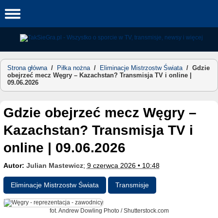
Skip
to
content
Strona główna
/
Piłka nożna
/
Eliminacje Mistrzostw Świata
/
Gdzie
obejrzeć mecz Węgry – Kazachstan? Transmisja TV i online |
09.06.2026
Gdzie obejrzeć mecz Węgry –
Kazachstan? Transmisja TV i
online | 09.06.2026
Autor:
Julian Mastewicz
;
9 czerwca 2026 • 10:48
Eliminacje Mistrzostw Świata
Transmisje
fot. Andrew Dowling Photo / Shutterstock.com