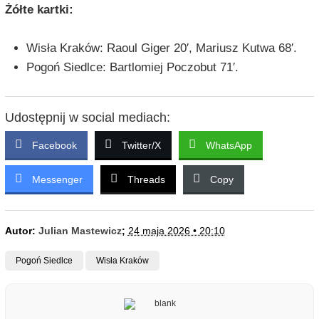
Żółte kartki:
Wisła Kraków: Raoul Giger 20′, Mariusz Kutwa 68′.
Pogoń Siedlce: Bartlomiej Poczobut 71′.
Udostępnij w social mediach:
Facebook
Twitter/X
WhatsApp
Messenger
Threads
Copy
Autor:
Julian Mastewicz
;
24 maja 2026 • 20:10
Pogoń Siedlce
Wisła Kraków