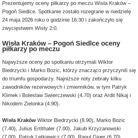
Prezentujemy oceny piłkarzy po meczu Wisła Kraków –
Pogoń Siedlce. Spotkanie zostało rozegrane w niedzielę
24 maja 2026 roku o godzinie 16:30 i zakończyło się
zwycięstwem Wisły 2:0.
Wisła Kraków – Pogoń Siedlce oceny
piłkarzy po meczu
Najwyższe oceny po spotkaniu otrzymali Wiktor
Biedrzycki i Marko Bozic, którzy znacząco przyczynili się
do triumfu gospodarzy. Najniższe noty zebrały kilku
zawodników rezerwowych i zmienników, w tym Patryk
Klimek i Boleslaw Swierczewski (4.70) oraz Ardit Nikaj i
Nikodem Zielonka (4.90).
Wisła Kraków
Wiktor Biedrzycki (8.90), Marko Bozic
(7.40), Julius Ertlthaler (7.00), Jakub Krzyzanowski
(7.00), Patryk Letkiewicz (7.00), Raoul Giger (6.70),