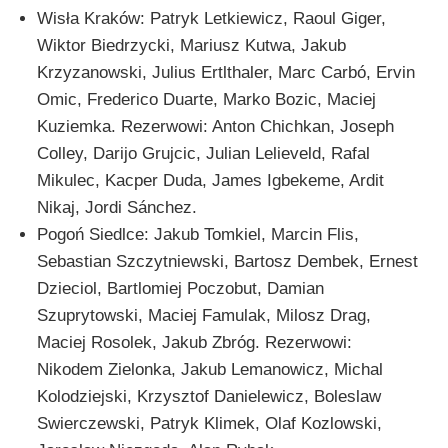
Wisła Kraków: Patryk Letkiewicz, Raoul Giger,
Wiktor Biedrzycki, Mariusz Kutwa, Jakub
Krzyzanowski, Julius Ertlthaler, Marc Carbó, Ervin
Omic, Frederico Duarte, Marko Bozic, Maciej
Kuziemka. Rezerwowi: Anton Chichkan, Joseph
Colley, Darijo Grujcic, Julian Lelieveld, Rafal
Mikulec, Kacper Duda, James Igbekeme, Ardit
Nikaj, Jordi Sánchez.
Pogoń Siedlce: Jakub Tomkiel, Marcin Flis,
Sebastian Szczytniewski, Bartosz Dembek, Ernest
Dzieciol, Bartlomiej Poczobut, Damian
Szuprytowski, Maciej Famulak, Milosz Drag,
Maciej Rosolek, Jakub Zbróg. Rezerwowi:
Nikodem Zielonka, Jakub Lemanowicz, Michal
Kolodziejski, Krzysztof Danielewicz, Boleslaw
Swierczewski, Patryk Klimek, Olaf Kozlowski,