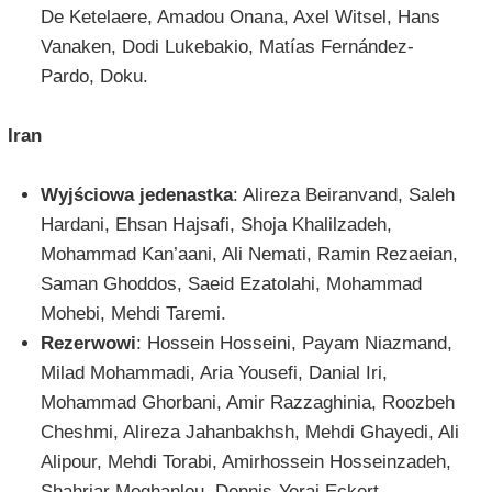
De Ketelaere, Amadou Onana, Axel Witsel, Hans
Vanaken, Dodi Lukebakio, Matías Fernández-
Pardo, Doku.
Iran
Wyjściowa jedenastka
: Alireza Beiranvand, Saleh
Hardani, Ehsan Hajsafi, Shoja Khalilzadeh,
Mohammad Kan’aani, Ali Nemati, Ramin Rezaeian,
Saman Ghoddos, Saeid Ezatolahi, Mohammad
Mohebi, Mehdi Taremi.
Rezerwowi
: Hossein Hosseini, Payam Niazmand,
Milad Mohammadi, Aria Yousefi, Danial Iri,
Mohammad Ghorbani, Amir Razzaghinia, Roozbeh
Cheshmi, Alireza Jahanbakhsh, Mehdi Ghayedi, Ali
Alipour, Mehdi Torabi, Amirhossein Hosseinzadeh,
Shahriar Moghanlou, Dennis-Yerai Eckert.