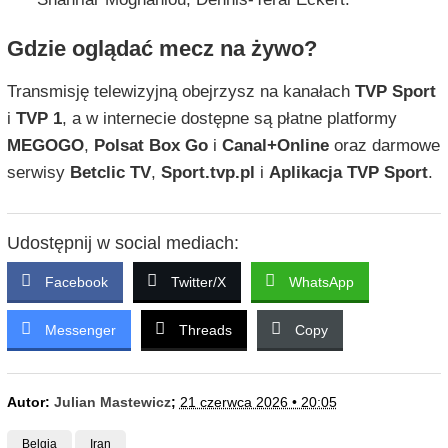
Gdzie oglądać mecz na żywo?
Transmisję telewizyjną obejrzysz na kanałach
TVP Sport
i
TVP 1
, a w internecie dostępne są płatne platformy
MEGOGO
,
Polsat Box Go
i
Canal+Online
oraz darmowe
serwisy
Betclic TV
,
Sport.tvp.pl
i
Aplikacja TVP Sport
.
Udostępnij w social mediach:
Facebook
Twitter/X
WhatsApp
Messenger
Threads
Copy
Autor:
Julian Mastewicz
;
21 czerwca 2026 • 20:05
Belgia
Iran