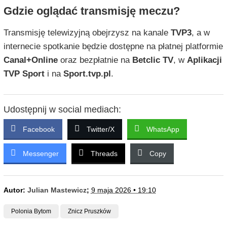
Gdzie oglądać transmisję meczu?
Transmisję telewizyjną obejrzysz na kanale
TVP3
, a w
internecie spotkanie będzie dostępne na płatnej platformie
Canal+Online
oraz bezpłatnie na
Betclic TV
, w
Aplikacji
TVP Sport
i na
Sport.tvp.pl
.
Udostępnij w social mediach:
Facebook
Twitter/X
WhatsApp
Messenger
Threads
Copy
Autor:
Julian Mastewicz
;
9 maja 2026 • 19:10
Polonia Bytom
Znicz Pruszków