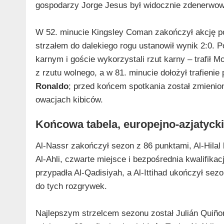
gospodarzy Jorge Jesus był widocznie zdenerwowa
W 52. minucie Kingsley Coman zakończył akcję po
strzałem do dalekiego rogu ustanowił wynik 2:0. 
karnym i goście wykorzystali rzut karny – trafił M
z rzutu wolnego, a w 81. minucie dołożył trafienie
Ronaldo
; przed końcem spotkania został zmienion
owacjach kibiców.
Końcowa tabela, europejno‑azjatyckie
Al‑Nassr zakończył sezon z 86 punktami, Al‑Hilal 
Al‑Ahli, czwarte miejsce i bezpośrednia kwalifikac
przypadła Al‑Qadisiyah, a Al‑Ittihad ukończył sezo
do tych rozgrywek.
Najlepszym strzelcem sezonu został Julián Quiñon