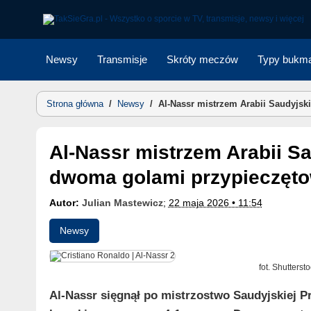
Skip
to
content
Newsy
Transmisje
Skróty meczów
Typy bukma
Strona główna
/
Newsy
/
Al‑Nassr mistrzem Arabii Saudyjsk
Al‑Nassr mistrzem Arabii Saudyjskiej 2025/26. Ronaldo
dwoma golami przypieczętow
Autor:
Julian Mastewicz
;
22 maja 2026 • 11:54
Newsy
fot. Shutterst
Al‑Nassr sięgnął po mistrzostwo Saudyjskiej Pr