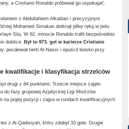
ny, a Cristiano Ronaldo próbował go uspokajać.
daniem z Abdullahiem Alkaibari i precyzyjnym
Później Mohamed Simakan dotknął piłkę ręką w polu
orlaye Sila. W 62. minucie Ronaldo trafił bezpośrednio
 po dobitce.
Był to 973. gol w karierze Cristiano
y, pocałował herb Al‑Nassr i opuścił boisko przy
 kwalifikacje i klasyfikacja strzelców
był drugi z 84 punktami. Trzecie miejsce zajęło
ja do fazy grupowej Azjatyckiej Ligi Mistrzów
n na piątej pozycji i zagra w rundach kwalifikacyjnych
es z Al‑Qadisiyah, który zdobył 33 gole. Drugie