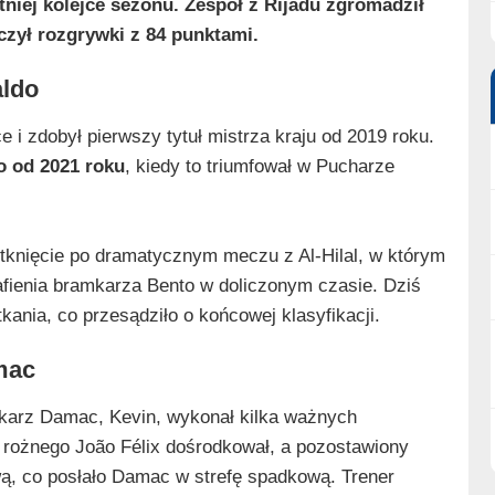
iej kolejce sezonu. Zespół z Rijadu zgromadził
czył rozgrywki z 84 punktami.
aldo
e i zdobył pierwszy tytuł mistrza kraju od 2019 roku.
o od 2021 roku
, kiedy to triumfował w Pucharze
otknięcie po dramatycznym meczu z Al‑Hilal, w którym
afienia bramkarza Bento w doliczonym czasie. Dziś
tkania, co przesądziło o końcowej klasyfikacji.
mac
mkarz Damac, Kevin, wykonał kilka ważnych
tu rożnego João Félix dośrodkował, a pozostawiony
wą, co posłało Damac w strefę spadkową. Trener