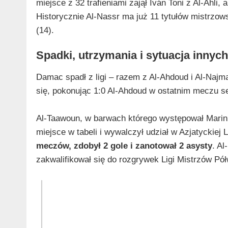
miejsce z 32 trafieniami zajął Iván Toni z Al‑Ahli,
Historycznie Al‑Nassr ma już 11 tytułów mistrzowsk
(14).
Spadki, utrzymania i sytuacja innyc
Damac spadł z ligi – razem z Al‑Ahdoud i Al‑Najma
się, pokonując 1:0 Al‑Ahdoud w ostatnim meczu s
Al‑Taawoun, w barwach którego występował Marin P
miejsce w tabeli i wywalczył udział w Azjatyckiej 
meczów, zdobył 2 gole i zanotował 2 asysty
. Al
zakwalifikował się do rozgrywek Ligi Mistrzów Pó