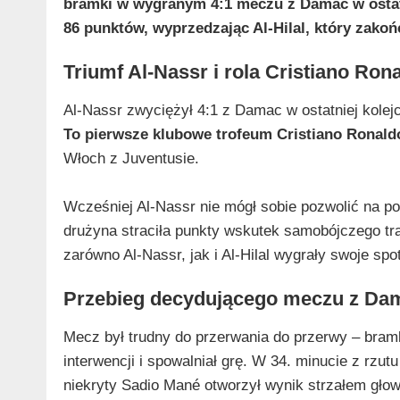
bramki w wygranym 4:1 meczu z Damac w ostatn
86 punktów, wyprzedzając Al‑Hilal, który zakoń
Triumf Al‑Nassr i rola Cristiano Ron
Al‑Nassr zwyciężył 4:1 z Damac w ostatniej kolejc
To pierwsze klubowe trofeum Cristiano Ronald
Włoch z Juventusie.
Wcześniej Al‑Nassr nie mógł sobie pozwolić na p
drużyna straciła punkty wskutek samobójczego tr
zarówno Al‑Nassr, jak i Al‑Hilal wygrały swoje spo
Przebieg decydującego meczu z Da
Mecz był trudny do przerwania do przerwy – bra
interwencji i spowalniał grę. W 34. minucie z rzu
niekryty Sadio Mané otworzył wynik strzałem gło