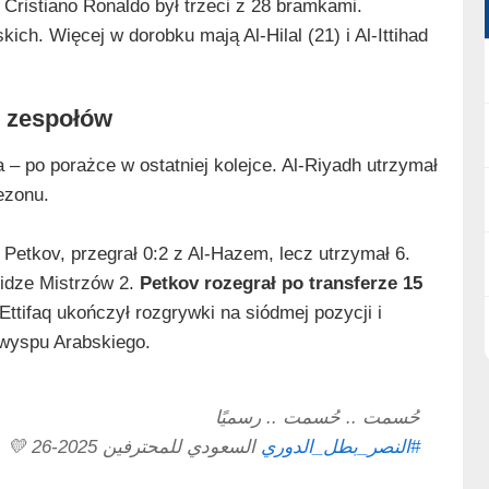
 a Cristiano Ronaldo był trzeci z 28 bramkami.
ich. Więcej w dorobku mają Al‑Hilal (21) i Al‑Ittihad
h zespołów
 – po porażce w ostatniej kolejce. Al‑Riyadh utrzymał
ezonu.
etkov, przegrał 0:2 z Al‑Hazem, lecz utrzymał 6.
Lidze Mistrzów 2.
Petkov rozegrał po transferze 15
‑Ettifaq ukończył rozgrywki na siódmej pozycji i
łwyspu Arabskiego.
حُسمت .. حُسمت .. رسميًا
#النصر_بطل_الدوري
السعودي للمحترفين 2025-26 💛