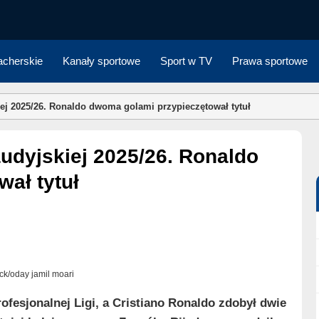
cherskie
Kanały sportowe
Sport w TV
Prawa sportowe
iej 2025/26. Ronaldo dwoma golami przypieczętował tytuł
ał tytuł
ock/oday jamil moari
ofesjonalnej Ligi, a Cristiano Ronaldo zdobył dwie