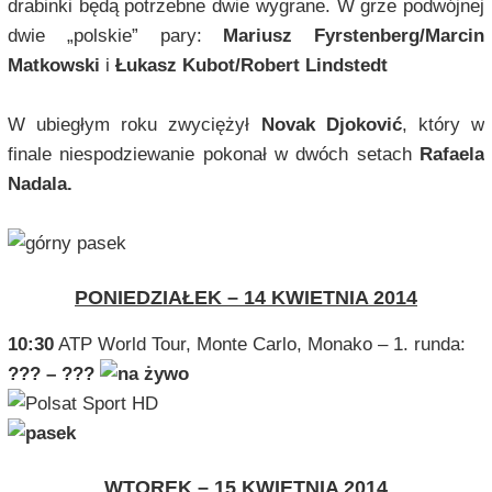
drabinki będą potrzebne dwie wygrane. W grze podwójnej
dwie „polskie” pary:
Mariusz Fyrstenberg/Marcin
Matkowski
i
Łukasz Kubot/Robert Lindstedt
W ubiegłym roku zwyciężył
Novak Djoković
, który w
finale niespodziewanie pokonał w dwóch setach
Rafaela
Nadala.
PONIEDZIAŁEK – 14 KWIETNIA 2014
10:30
ATP World Tour, Monte Carlo, Monako – 1. runda:
??? – ???
WTOREK – 15 KWIETNIA 2014