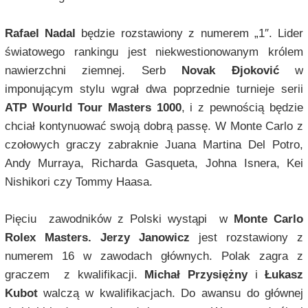
Rafael Nadal
będzie rozstawiony z numerem „1″. Lider
światowego rankingu jest niekwestionowanym królem
nawierzchni ziemnej. Serb
Novak Đjoković
w
imponującym stylu wgrał dwa poprzednie turnieje serii
ATP Wourld Tour Masters 1000
, i z pewnością będzie
chciał kontynuować swoją dobrą passę. W Monte Carlo z
czołowych graczy zabraknie Juana Martina Del Potro,
Andy Murraya, Richarda Gasqueta, Johna Isnera, Kei
Nishikori czy Tommy Haasa.
Pięciu zawodników z Polski wystąpi w
Monte Carlo
Rolex Masters.
Jerzy Janowicz
jest rozstawiony z
numerem 16 w zawodach głównych. Polak zagra z
graczem z kwalifikacji.
Michał Przysiężny
i
Łukasz
Kubot
walczą w kwalifikacjach. Do awansu do głównej