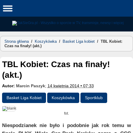
Skip
to
content
Strona główna
/
Koszykówka
/
Basket Liga kobiet
/
TBL Kobiet:
Czas na finały! (akt.)
TBL Kobiet: Czas na finały!
(akt.)
Autor:
Marcin Paszyk
;
14 kwietnia 2014 • 07:33
Basket Liga Kobiet
Koszykówka
Sportklub
fot.
Niespodzianek nie było i podobnie jak rok temu w