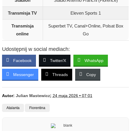
Stadion
Stadio Artemio Franchi (Florence)
Transmisja TV
Eleven Sports 1
Transmisja
Superbet TV, Canal+Online, Polsat Box
online
Go
Udostępnij w social mediach:
Facebook
Twitter/X
WhatsApp
Messenger
Threads
Copy
Autor:
Julian Mastewicz
;
24 maja 2026 • 07:01
Atalanta
Fiorentina