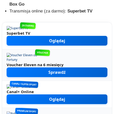
Box Go
Transmisja online (za darmo):
Superbet TV
ZA DARMO
Superbet TV
Oglądaj
VOUCHER
Voucher Eleven na 6 miesięcy
Sprawdź
CANAL+ SUPER SPORT
Canal+ Online
Oglądaj
PREMIUM SPORT