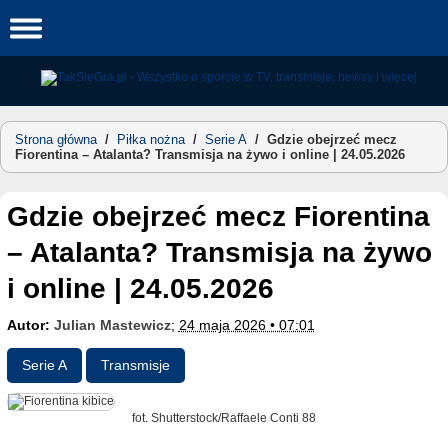
Skip
to
content
Strona główna
/
Piłka nożna
/
Serie A
/
Gdzie obejrzeć mecz
Fiorentina – Atalanta? Transmisja na żywo i online | 24.05.2026
Gdzie obejrzeć mecz Fiorentina
– Atalanta? Transmisja na żywo
i online | 24.05.2026
Autor:
Julian Mastewicz
;
24 maja 2026 • 07:01
Serie A
Transmisje
fot. Shutterstock/Raffaele Conti 88