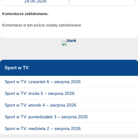
24.05.2026
Komentarze zablokowane.
Komentarze w tym poście zostały zablokowane.
Sport w TV
Sport w TV: czwartek 6 – sierpnia 2026
Sport w TV: środa 5 – sierpnia 2026
Sport w TV: wtorek 4 – sierpnia 2026
Sport w TV: poniedziałek 3 – sierpnia 2026
Sport w TV: niedziela 2 – sierpnia 2026