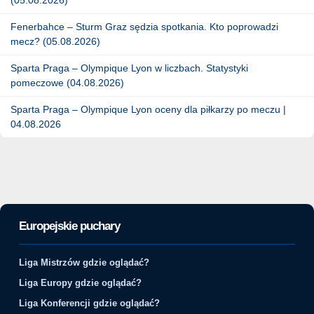
Fenerbahce – Sturm Graz sędzia spotkania. Kto poprowadzi
mecz? (05.08.2026)
Sparta Praga – Olympique Lyon w liczbach. Statystyki
pomeczowe (04.08.2026)
Sparta Praga – Olympique Lyon oceny dla piłkarzy po meczu |
04.08.2026
Europejskie puchary
Liga Mistrzów gdzie oglądać?
Liga Europy gdzie oglądać?
Liga Konferencji gdzie oglądać?