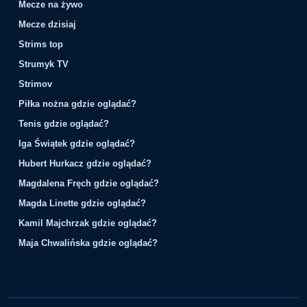
Mecze na żywo
Mecze dzisiaj
Strims top
Strumyk TV
Strimov
Piłka nożna gdzie oglądać?
Tenis gdzie oglądać?
Iga Świątek gdzie oglądać?
Hubert Hurkacz gdzie oglądać?
Magdalena Fręch gdzie oglądać?
Magda Linette gdzie oglądać?
Kamil Majchrzak gdzie oglądać?
Maja Chwalińska gdzie oglądać?