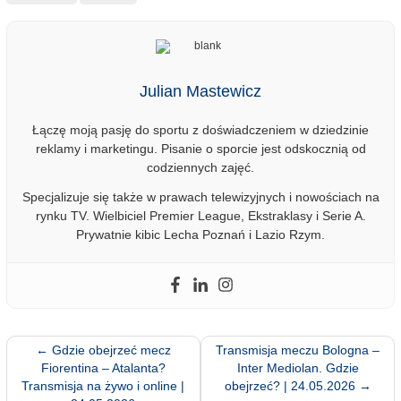
Julian Mastewicz
Łączę moją pasję do sportu z doświadczeniem w dziedzinie
reklamy i marketingu. Pisanie o sporcie jest odskocznią od
codziennych zajęć.
Specjalizuje się także w prawach telewizyjnych i nowościach na
rynku TV. Wielbiciel Premier League, Ekstraklasy i Serie A.
Prywatnie kibic Lecha Poznań i Lazio Rzym.
←
Gdzie obejrzeć mecz
Transmisja meczu Bologna –
Fiorentina – Atalanta?
Inter Mediolan. Gdzie
Transmisja na żywo i online |
obejrzeć? | 24.05.2026
→