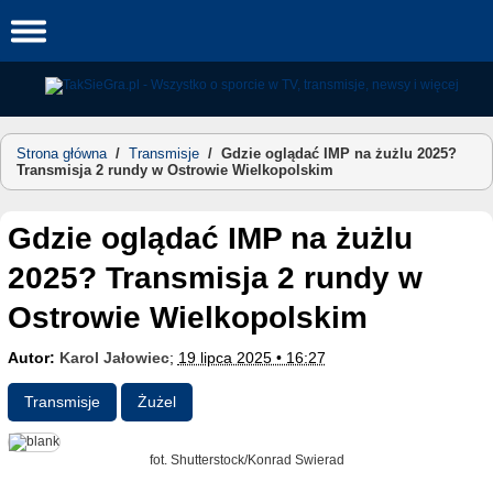
Skip
to
content
Strona główna
/
Transmisje
/
Gdzie oglądać IMP na żużlu 2025?
Transmisja 2 rundy w Ostrowie Wielkopolskim
Gdzie oglądać IMP na żużlu
2025? Transmisja 2 rundy w
Ostrowie Wielkopolskim
Autor:
Karol Jałowiec
;
19 lipca 2025 • 16:27
Transmisje
Żużel
fot. Shutterstock/Konrad Swierad