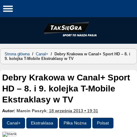
Skip
to
content
Strona główna
/
Canal+
/
Debry Krakowa w Canal+ Sport HD – 8. i
9. kolejka T-Mobile Ekstraklasy w TV
Debry Krakowa w Canal+ Sport
HD – 8. i 9. kolejka T-Mobile
Ekstraklasy w TV
Autor:
Marcin Paszyk
;
18 września 2013 • 19:31
Canal+
Ekstraklasa
Piłka Nożna
Polsat