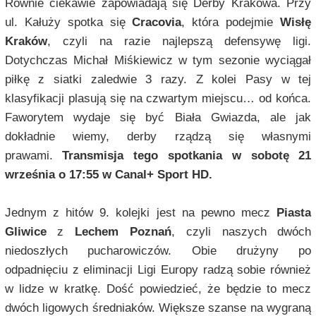
Równie ciekawie zapowiadają się
Derby Krakowa
. Przy
ul. Kałuży spotka się
Cracovia
, która podejmie
Wisłę
Kraków
, czyli na razie najlepszą defensywę ligi.
Dotychczas Michał Miśkiewicz w tym sezonie wyciągał
piłkę z siatki zaledwie 3 razy. Z kolei
Pasy
w tej
klasyfikacji plasują się na czwartym miejscu… od końca.
Faworytem wydaje się być
Biała Gwiazda
, ale jak
dokładnie wiemy, derby rządzą się własnymi
prawami.
Transmisja tego spotkania w sobotę 21
września o 17:55 w Canal+ Sport HD.
Jednym z hitów 9. kolejki jest na pewno mecz
Piasta
Gliwice
z
Lechem Poznań
, czyli naszych dwóch
niedoszłych pucharowiczów. Obie drużyny po
odpadnięciu z eliminacji Ligi Europy radzą sobie również
w lidze w kratkę. Dość powiedzieć, że będzie to mecz
dwóch ligowych średniaków. Większe szanse na wygraną