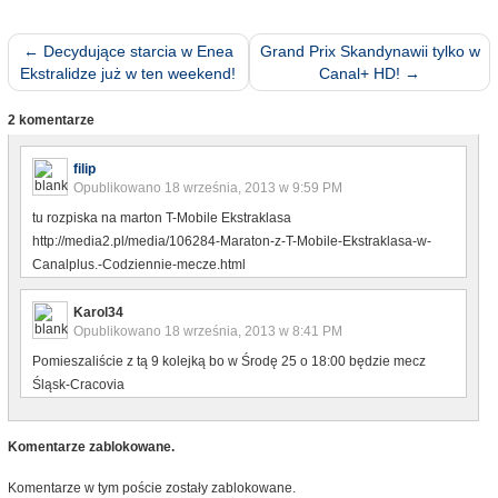
←
Decydujące starcia w Enea
Grand Prix Skandynawii tylko w
Ekstralidze już w ten weekend!
Canal+ HD!
→
2 komentarze
filip
Opublikowano
18 września, 2013 w 9:59 PM
tu rozpiska na marton T-Mobile Ekstraklasa
http://media2.pl/media/106284-Maraton-z-T-Mobile-Ekstraklasa-w-
Canalplus.-Codziennie-mecze.html
Karol34
Opublikowano
18 września, 2013 w 8:41 PM
Pomieszaliście z tą 9 kolejką bo w Środę 25 o 18:00 będzie mecz
Śląsk-Cracovia
Komentarze zablokowane.
Komentarze w tym poście zostały zablokowane.