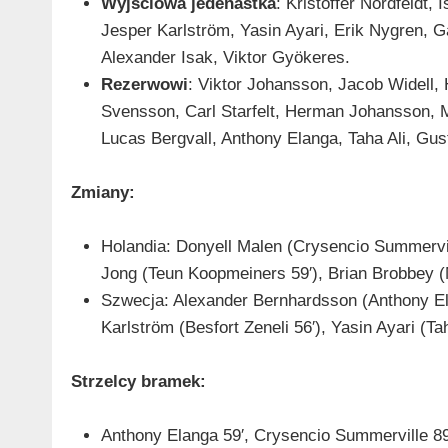
Wyjściowa jedenastka
: Kristoffer Nordfeldt, 
Jesper Karlström, Yasin Ayari, Erik Nygren,
Alexander Isak, Viktor Gyökeres.
Rezerwowi
: Viktor Johansson, Jacob Widell,
Svensson, Carl Starfelt, Herman Johansson, Ma
Lucas Bergvall, Anthony Elanga, Taha Ali, Gus
Zmiany:
Holandia: Donyell Malen (Crysencio Summerville
Jong (Teun Koopmeiners 59′), Brian Brobbey 
Szwecja: Alexander Bernhardsson (Anthony Ela
Karlström (Besfort Zeneli 56′), Yasin Ayari (Ta
Strzelcy bramek:
Anthony Elanga 59′, Crysencio Summerville 8