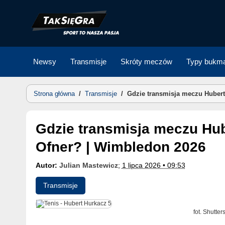
Skip
to
content
Newsy
Transmisje
Skróty meczów
Typy bukma
Strona główna
/
Transmisje
/
Gdzie transmisja meczu Hubert
Gdzie transmisja meczu Hubert Hurkacz – Sebastian
Ofner? | Wimbledon 2026
Autor:
Julian Mastewicz
;
1 lipca 2026 • 09:53
Transmisje
fot. Shutter