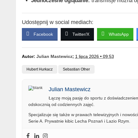
Jednoczesne oglądanie:
transmisje można og
Udostępnij w social mediach:
Facebook
Twitter/X
WhatsApp
Autor:
Julian Mastewicz
;
1 lipca 2026 • 09:53
Hubert Hurkacz
Sebastian Ofner
Julian Mastewicz
Łączę moją pasję do sportu z doświadczeniem 
odskocznią od codziennych zajęć.
Specjalizuje się także w prawach telewizyjnych i nowości
Serie A. Prywatnie kibic Lecha Poznań i Lazio Rzym.