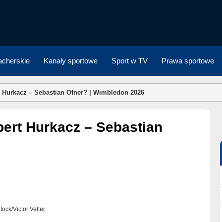
cherskie
Kanały sportowe
Sport w TV
Prawa sportowe
 Hurkacz – Sebastian Ofner? | Wimbledon 2026
stock/Victor Velter