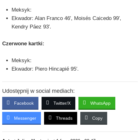
Meksyk:
Ekwador: Alan Franco 46′, Moisés Caicedo 99′,
Kendry Páez 93′.
Czerwone kartki:
Meksyk:
Ekwador: Piero Hincapié 95′.
Udostępnij w social mediach:
Facebook
Twitter/X
WhatsApp
Messenger
Threads
Copy