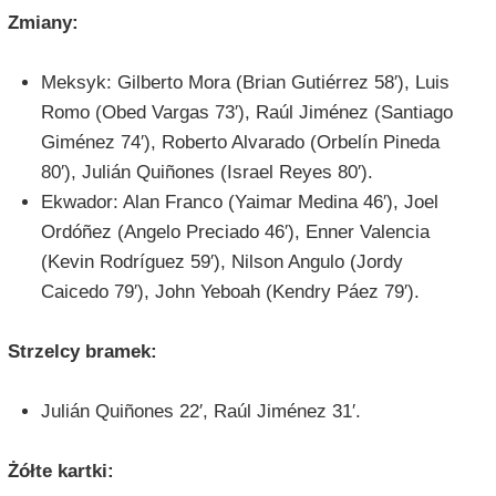
Zmiany:
Meksyk: Gilberto Mora (Brian Gutiérrez 58′), Luis
Romo (Obed Vargas 73′), Raúl Jiménez (Santiago
Giménez 74′), Roberto Alvarado (Orbelín Pineda
80′), Julián Quiñones (Israel Reyes 80′).
Ekwador: Alan Franco (Yaimar Medina 46′), Joel
Ordóñez (Angelo Preciado 46′), Enner Valencia
(Kevin Rodríguez 59′), Nilson Angulo (Jordy
Caicedo 79′), John Yeboah (Kendry Páez 79′).
Strzelcy bramek:
Julián Quiñones 22′, Raúl Jiménez 31′.
Żółte kartki: