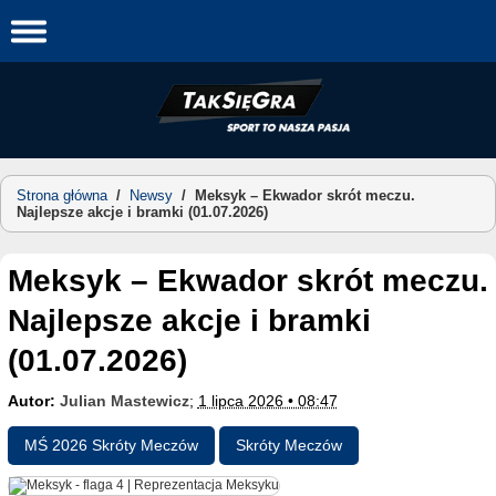
Skip
to
content
Strona główna
/
Newsy
/
Meksyk – Ekwador skrót meczu.
Najlepsze akcje i bramki (01.07.2026)
Meksyk – Ekwador skrót meczu.
Najlepsze akcje i bramki
(01.07.2026)
Autor:
Julian Mastewicz
;
1 lipca 2026 • 08:47
MŚ 2026 Skróty Meczów
Skróty Meczów