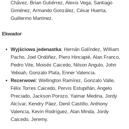
Chávez, Brian Gutiérrez, Alexis Vega, Santiago
Giménez, Armando González, César Huerta,
Guillermo Martinez.
Ekwador
Wyjściowa jedenastka
: Hernán Galíndez, William
Pacho, Joel Ordóñez, Piero Hincapié, Alan Franco,
Pedro Vite, Moisés Caicedo, Nilson Angulo, John
Yeboah, Gonzalo Plata, Enner Valencia.
Rezerwowi
: Wellington Ramírez, Gonzalo Valle,
Félix Torres Caicedo, Pervis Estupiñán, Angelo
Preciado, Jackson Porozo, Yaimar Medina, Jordy
Alcívar, Kendry Páez, Denil Castillo, Anthony
Valencia, Kevin Rodríguez, Alan Minda, Jordy
Caicedo, Jeremy.