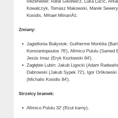
Rezerwowi: Rafal Gikiewicz, Luka Lučić, Ark
Kowalczyk, Tomasz Makowski, Marek Seweryn
Kosidis, Mihael MlinariÄ‡.
Zmiany:
Jagiellonia Białystok: Guilherme Montóia (Bart
Konstantopoulos 76′), Afimico Pululu (Samed B
Jesús Imaz (Eryk Kozłowski 84′).
Zagłębie Lubin: Jakub Ligocki (Adam Radwańs
Dabrowski (Jakub Sypek 72′), Igor Orlikowski
(Michalis Kosidis 84′).
Strzelcy bramek:
Afimico Pululu 32′ (Rzut karny).