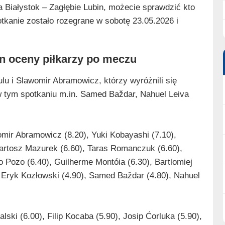
 Białystok – Zagłębie Lubin, możecie sprawdzić kto
potkanie zostało rozegrane w sobotę 23.05.2026 i
in oceny piłkarzy po meczu
u i Slawomir Abramowicz, którzy wyróżnili się
 tym spotkaniu m.in. Samed Baždar, Nahuel Leiva
omir Abramowicz (8.20), Yuki Kobayashi (7.10),
 Bartosz Mazurek (6.60), Taras Romanczuk (6.60),
o Pozo (6.40), Guilherme Montóia (6.30), Bartlomiej
 Eryk Kozłowski (4.90), Samed Baždar (4.80), Nahuel
ski (6.00), Filip Kocaba (5.90), Josip Ćorluka (5.90),