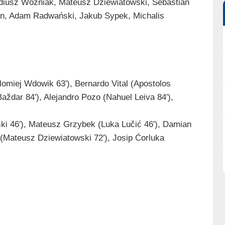
adiusz Woźniak, Mateusz Dziewiatowski, Sebastian
, Adam Radwański, Jakub Sypek, Michalis
lomiej Wdowik 63′), Bernardo Vital (Apostolos
aždar 84′), Alejandro Pozo (Nahuel Leiva 84′),
ki 46′), Mateusz Grzybek (Luka Lučić 46′), Damian
 (Mateusz Dziewiatowski 72′), Josip Ćorluka