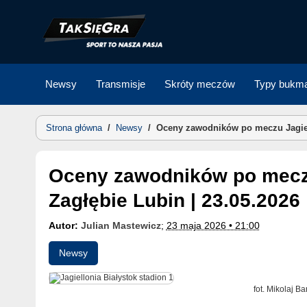
Skip
to
content
Newsy
Transmisje
Skróty meczów
Typy bukma
Strona główna
/
Newsy
/
Oceny zawodników po meczu Jagiell
Oceny zawodników po meczu Jagiellonia Białystok –
Zagłębie Lubin | 23.05.2026
Autor:
Julian Mastewicz
;
23 maja 2026 • 21:00
Newsy
fot. Mikolaj B