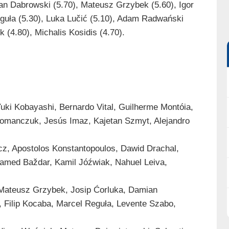
an Dabrowski (5.70), Mateusz Grzybek (5.60), Igor
eguła (5.30), Luka Lučić (5.10), Adam Radwański
 (4.80), Michalis Kosidis (4.70).
uki Kobayashi, Bernardo Vital, Guilherme Montóia,
omanczuk, Jesús Imaz, Kajetan Szmyt, Alejandro
z, Apostolos Konstantopoulos, Dawid Drachal,
Samed Baždar, Kamil Jóźwiak, Nahuel Leiva,
 Mateusz Grzybek, Josip Ćorluka, Damian
, Filip Kocaba, Marcel Reguła, Levente Szabo,