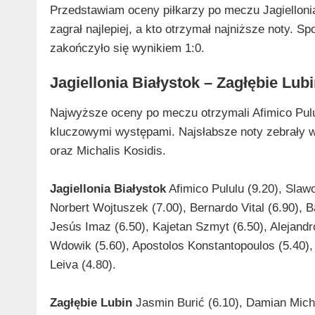
Przedstawiam oceny piłkarzy po meczu Jagiellonia
zagrał najlepiej, a kto otrzymał najniższe noty. S
zakończyło się wynikiem 1:0.
Jagiellonia Białystok – Zagłębie Lub
Najwyższe oceny po meczu otrzymali Afimico Pulul
kluczowymi występami. Najsłabsze noty zebrały w
oraz Michalis Kosidis.
Jagiellonia Białystok
Afimico Pululu (9.20), Slaw
Norbert Wojtuszek (7.00), Bernardo Vital (6.90),
Jesús Imaz (6.50), Kajetan Szmyt (6.50), Alejandr
Wdowik (5.60), Apostolos Konstantopoulos (5.40),
Leiva (4.80).
Zagłębie Lubin
Jasmin Burić (6.10), Damian Michal