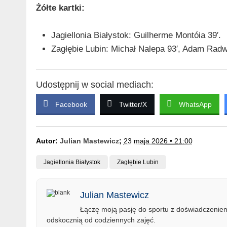
Żółte kartki:
Jagiellonia Białystok: Guilherme Montóia 39′.
Zagłębie Lubin: Michał Nalepa 93′, Adam Radwa
Udostępnij w social mediach:
Facebook
Twitter/X
WhatsApp
Autor:
Julian Mastewicz
;
23 maja 2026 • 21:00
Jagiellonia Białystok
Zagłębie Lubin
Julian Mastewicz
Łączę moją pasję do sportu z doświadczeniem 
odskocznią od codziennych zajęć.