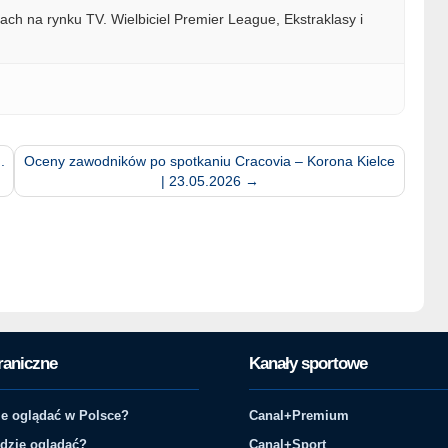
ach na rynku TV. Wielbiciel Premier League, Ekstraklasy i
.
Oceny zawodników po spotkaniu Cracovia – Korona Kielce
| 23.05.2026
→
raniczne
Kanały sportowe
e oglądać w Polsce?
Canal+Premium
gdzie oglądać?
Canal+Sport