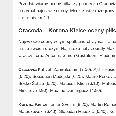
Przedstawiamy oceny piłkarzy po meczu Cracovia –
otrzymał najniższe oceny. Mecz został rozegrany 
się remisem 1:1.
Cracovia – Korona Kielce oceny pił
Najwyższe oceny w tym spotkaniu otrzymali Tamar 
na tle swoich drużyn. Najniższe noty zebrały Max
Cracovii oraz Antoñín, Simon Gustafson i Vladimir
Cracovia
Kahveh Zahiroleslam (7.50), Ajdin Hasic
(6.20), Sebastian Madejski (6.20), Mauro Perković 
Boško Šutalo (6.20), Mateusz Klich (6.10), Mateusz
Minchev (4.90), Maxime Domínguez (4.80).
Korona Kielce
Tamar Svetlin (8.20), Martin Remac
Matuszewski (6.40), Slobodan Rubežić (6.40), Kons