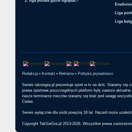
2. liga polska gdzie oglądać?
Eredivis
Liga por
Liga belg
Redakcja
•
Kontakt
•
Reklama
•
Polityka prywatnosci
Serwis taksiegra.pl prezentuje sport w tv na dziś. Staramy się 
prawa sportowe poszczególnych platform były zawsze aktualne. 
nasze terminarze meczów staramy się brać pod uwagę wszystkie
Ciebie.
Serwis wyłącznie dla osób powyżej 18 lat. Hazard może uzależn
Copyright TakSieGra.pl 2013-2026. Wszystkie prawa zastrzeżon