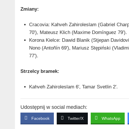
Zmiany:
Cracovia: Kahveh Zahiroleslam (Gabriel Charp
70′), Mateusz Klich (Maxime Domínguez 79′).
Korona Kielce: Dawid Blanik (Stjepan Davidovi
Nono (Antoñín 69′), Mariusz Stępiński (Vladim
77′).
Strzelcy bramek:
Kahveh Zahiroleslam 6′, Tamar Svetlin 2′.
Udostępnij w social mediach:
Facebook
Twitter/X
WhatsApp