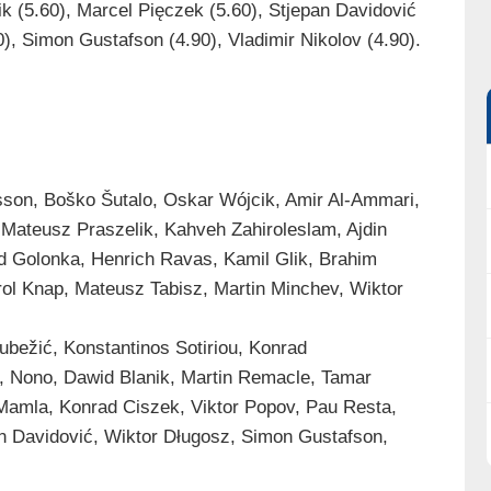
ik (5.60), Marcel Pięczek (5.60), Stjepan Davidović
0), Simon Gustafson (4.90), Vladimir Nikolov (4.90).
sson, Boško Šutalo, Oskar Wójcik, Amir Al-Ammari,
 Mateusz Praszelik, Kahveh Zahiroleslam, Ajdin
d Golonka, Henrich Ravas, Kamil Glik, Brahim
ol Knap, Mateusz Tabisz, Martin Minchev, Wiktor
ubežić, Konstantinos Sotiriou, Konrad
 Nono, Dawid Blanik, Martin Remacle, Tamar
 Mamla, Konrad Ciszek, Viktor Popov, Pau Resta,
n Davidović, Wiktor Długosz, Simon Gustafson,