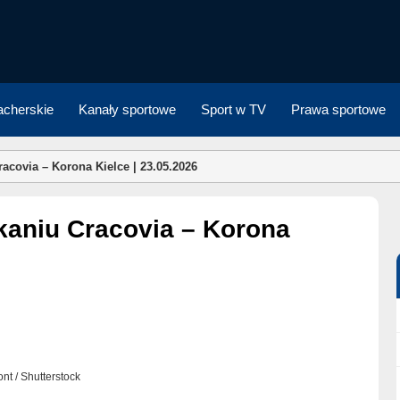
cherskie
Kanały sportowe
Sport w TV
Prawa sportowe
covia – Korona Kielce | 23.05.2026
ront / Shutterstock