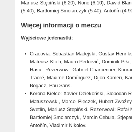
Mariusz Stępiński (6.20), Nono (6.10), Dawid Blan
(5.40), Bartłomiej Smolarczyk (5.40), Antoñín (4.9
Więcej informacji o meczu
Wyjściowe jedenastki:
Cracovia: Sebastian Madejski, Gustav Henrik
Mateusz Klich, Mauro Perković, Dominik Piła,
Hasic. Rezerwowi: Gabriel Charpentier, Konra
Traoré, Maxime Domínguez, Dijon Kameri, Kar
Bogacz, Pau Sans.
Korona Kielce: Xavier Dziekoński, Slobodan R
Matuszewski, Marcel Pięczek, Hubert Zwoźny,
Svetlin, Mariusz Stępiński. Rezerwowi: Rafał
Bartłomiej Smolarczyk, Marcin Cebula, Stjepa
Antoñín, Vladimir Nikolov.