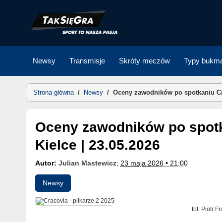
Skip
to
content
Newsy
Transmisje
Skróty meczów
Typy bukma
Strona główna
/
Newsy
/
Oceny zawodników po spotkaniu Cra
Oceny zawodników po spotkaniu Cracovia – Korona
Kielce | 23.05.2026
Autor:
Julian Mastewicz
;
23 maja 2026 • 21:00
Newsy
fot. Piotr F