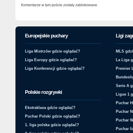
Komentarze w tym poście zostały zablokowane.
Europejskie puchary
Ligi zag
Liga Mistrzów gdzie oglądać?
MLS gdzi
Liga Europy gdzie oglądać?
La Liga 
Liga Konferencji gdzie oglądać?
Premier 
Bundesli
Serie A 
Polskie rozgrywki
Ligue 1 
Puchar H
Ekstraklasa gdzie oglądać?
Puchar N
Puchar Polski gdzie oglądać?
Puchar W
1. liga polska gdzie oglądać?
Puchar li