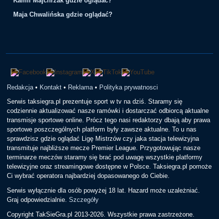
Kamil Majchrzak gdzie oglądać?
Maja Chwalińska gdzie oglądać?
Redakcja
•
Kontakt
•
Reklama
•
Polityka prywatnosci
Serwis taksiegra.pl prezentuje sport w tv na dziś. Staramy się
codziennie aktualizować nasze ramówki i dostarczać odbiorcą aktualne
transmisje sportowe online. Prócz tego nasi redaktorzy dbają aby prawa
sportowe poszczególnych platform były zawsze aktualne. To u nas
sprawdzisz gdzie oglądać Ligę Mistrzów czy jaka stacja telewizyjna
transmituje najbliższe mecze Premier League. Przygotowując nasze
terminarze meczów staramy się brać pod uwagę wszystkie platformy
telewizyjne oraz streamingowe dostępne w Polsce. Taksiegra.pl pomoże
Ci wybrać operatora najbardziej dopasowanego do Ciebie.
Serwis wyłącznie dla osób powyżej 18 lat. Hazard może uzależniać.
Graj odpowiedzialnie.
Szczegóły
Copyright TakSieGra.pl 2013-2026. Wszystkie prawa zastrzeżone.