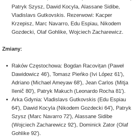
Patryk Szysz, Dawid Kocyla, Alassane Sidibe,
Vladislavs Gutkovskis. Rezerwowi: Kacper
Krzepisz, Marc Navarro, Edu Espiau, Nikodem
Gozdecki, Olaf Gohlike, Wojciech Zacharewicz.
Zmiany:
Raków Częstochowa: Bogdan Racovițan (Paweł
Dawidowicz 46′), Tomasz Pieńko (Ivi López 61′),
Adriano (Michael Ameyaw 68′), Jean Carlos (Mitja
Ilenič 80′), Patryk Makuch (Leonardo Rocha 81′).
Arka Gdynia: Vladislavs Gutkovskis (Edu Espiau
64′), Dawid Kocyla (Nikodem Gozdecki 64′), Patryk
Szysz (Marc Navarro 72′), Alassane Sidibe
(Wojciech Zacharewicz 92′), Dominick Zator (Olaf
Gohlike 92′).