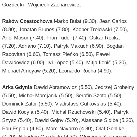
Gozdecki i Wojciech Zacharewicz.
Raków Częstochowa
Marko Bulat (9.30), Jean Carlos
(8.80), Jonatan Brunes (7.80), Kacper Trelowski (7.50),
Ariel Mosor (7.40), Fran Tudor (7.40), Oskar Repka
(7.20), Adriano (7.10), Patryk Makuch (6.90), Bogdan
Racovițan (6.60), Tomasz Pieńko (6.50), Paweł
Dawidowicz (6.00), Ivi López (5.40), Mitja Ilenič (5.30),
Michael Ameyaw (5.20), Leonardo Rocha (4.90).
Arka Gdynia
Dawid Abramowicz (5.50), Jedrzej Grobelny
(5.50), Michał Marcjanik (5.50), Serafin Szota (5.50),
Dominick Zator (5.50), Vladislavs Gutkovskis (5.40),
Dawid Kocyla (5.40), Michal Rzuchowski (5.40), Patryk
Szysz (5.40), Dawid Gojny (5.20), Alassane Sidibe (5.20),
Edu Espiau (4.80), Marc Navarro (4.80), Olaf Gohlike
(4.70), Nikodem Gozdecki (4.70), Wojciech Zacharewicz