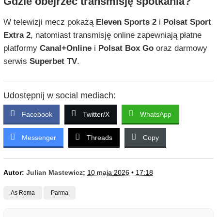
Gdzie obejrzeć transmisję spotkania?
W telewizji mecz pokażą
Eleven Sports 2
i
Polsat Sport
Extra 2
, natomiast transmisję online zapewniają płatne
platformy
Canal+Online
i
Polsat Box Go
oraz darmowy
serwis
Superbet TV
.
Udostępnij w social mediach:
Facebook
Twitter/X
WhatsApp
Messenger
Threads
Copy
Autor:
Julian Mastewicz
;
10 maja 2026 • 17:18
As Roma
Parma