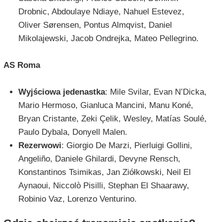
Drobnic, Abdoulaye Ndiaye, Nahuel Estevez,
Oliver Sørensen, Pontus Almqvist, Daniel
Mikolajewski, Jacob Ondrejka, Mateo Pellegrino.
AS Roma
Wyjściowa jedenastka
: Mile Svilar, Evan N’Dicka,
Mario Hermoso, Gianluca Mancini, Manu Koné,
Bryan Cristante, Zeki Çelik, Wesley, Matías Soulé,
Paulo Dybala, Donyell Malen.
Rezerwowi
: Giorgio De Marzi, Pierluigi Gollini,
Angeliño, Daniele Ghilardi, Devyne Rensch,
Konstantinos Tsimikas, Jan Ziółkowski, Neil El
Aynaoui, Niccolò Pisilli, Stephan El Shaarawy,
Robinio Vaz, Lorenzo Venturino.