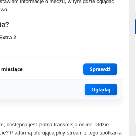
dstawiam informacje o meczu, w tym gdzie oglądać
ywo.
ia?
Extra 2
 miesiące
Sprawdź
Oglądaj
, dostępna jest płatna transmisja online. Gdzie
ecie? Platformą oferującą płny stream z tego spotkania