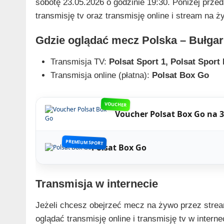
sobotę 23.05.2026 o godzinie 19:30. Poniżej prze
transmisję tv oraz transmisję online i stream na ż
Gdzie oglądać mecz Polska – Bułgar
Transmisja TV:
Polsat Sport 1, Polsat Sport 
Transmisja online (płatna):
Polsat Box Go
VOUCHER
Voucher Polsat Box Go na 3
PREMIUM SPORT
Polsat Box Go
Transmisja w internecie
Jeżeli chcesz obejrzeć mecz na żywo przez stream
oglądać transmisję online i transmisję tv w intern