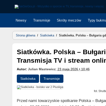
Skip
to
content
Newsy
Transmisje
Skróty meczów
Typy bukma
Strona główna
/
Siatkówka
/
Siatkówka. Polska – Bułgaria gd
Siatkówka. Polska – Bułgaria gdzie obejrzeć mecz?
Transmisja TV i stream onli
Autor:
Julian Mastewicz
;
23 maja 2026 • 10:46
Siatkówka
Transmisje
fot. Shut
Przed nami towarzyskie spotkanie Polska – Bułga