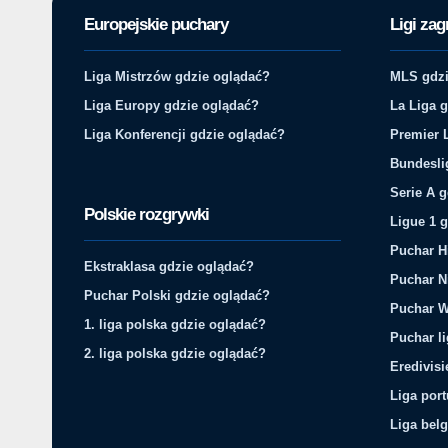
Europejskie puchary
Ligi zag
Liga Mistrzów gdzie oglądać?
MLS gdzi
Liga Europy gdzie oglądać?
La Liga 
Liga Konferencji gdzie oglądać?
Premier 
Bundesli
Serie A 
Polskie rozgrywki
Ligue 1 
Puchar H
Ekstraklasa gdzie oglądać?
Puchar N
Puchar Polski gdzie oglądać?
Puchar W
1. liga polska gdzie oglądać?
Puchar li
2. liga polska gdzie oglądać?
Eredivis
Liga por
Liga belg