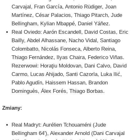
Carvajal, Fran García, Antonio Rüdiger, Joan
Martínez, César Palacios, Thiago Pitarch, Jude
Bellingham, Kylian Mbappé, Daniel Yáñez.
Real Oviedo: Aarón Escandell, David Costas, Eric
Bailly, Abdel Alhassane, Nacho Vidal, Santiago
Colombatto, Nicolás Fonseca, Alberto Reina,
Thiago Fernández, Ilyas Chaira, Federico Viñas.
Rezerwowi: Horaţiu Moldovan, Dani Calvo, David
Carmo, Lucas Ahijado, Santi Cazorla, Luka Ilić,
Pablo Agudín, Haissem Hassan, Brandon
Dominguès, Álex Forés, Thiago Borbas.
Zmiany:
Real Madryt: Aurélien Tchouaméni (Jude
Bellingham 64′), Alexander Arnold (Dani Carvajal