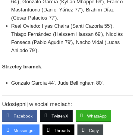
64′), Gonzalo García (Kylian Mbappé 69′), Franco
Mastantuono (Daniel Yáñez 77′), Brahim Díaz
(César Palacios 77′).
Real Oviedo: Ilyas Chaira (Santi Cazorla 55′),
Thiago Fernández (Haissem Hassan 69′), Nicolás
Fonseca (Pablo Agudín 79′), Nacho Vidal (Lucas
Ahijado 79′).
Strzelcy bramek:
Gonzalo García 44′, Jude Bellingham 80′.
Udostępnij w social mediach:
Facebook
Twitter/X
WhatsApp
Messenger
Threads
Copy