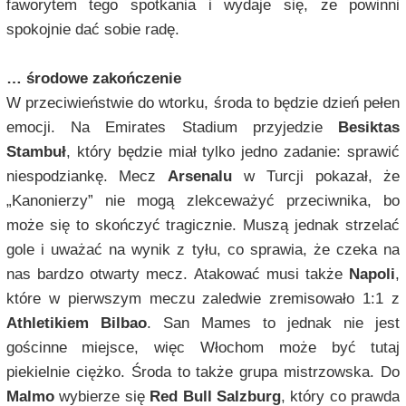
faworytem tego spotkania i wydaje się, że powinni
spokojnie dać sobie radę.
… środowe zakończenie
W przeciwieństwie do wtorku, środa to będzie dzień pełen
emocji. Na Emirates Stadium przyjedzie
Besiktas
Stambuł
, który będzie miał tylko jedno zadanie: sprawić
niespodziankę. Mecz
Arsenalu
w Turcji pokazał, że
„Kanonierzy” nie mogą zlekceważyć przeciwnika, bo
może się to skończyć tragicznie. Muszą jednak strzelać
gole i uważać na wynik z tyłu, co sprawia, że czeka na
nas bardzo otwarty mecz. Atakować musi także
Napoli
,
które w pierwszym meczu zaledwie zremisowało 1:1 z
Athletikiem Bilbao
. San Mames to jednak nie jest
gościnne miejsce, więc Włochom może być tutaj
piekielnie ciężko. Środa to także grupa mistrzowska. Do
Malmo
wybierze się
Red Bull Salzburg
, który co prawda