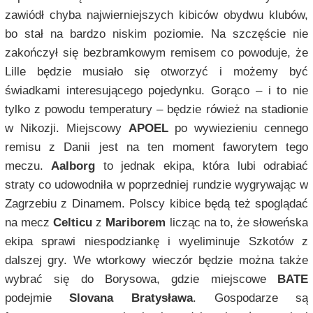
zawiódł chyba najwierniejszych kibiców obydwu klubów,
bo stał na bardzo niskim poziomie. Na szczęście nie
zakończył się bezbramkowym remisem co powoduje, że
Lille będzie musiało się otworzyć i możemy być
świadkami interesującego pojedynku. Gorąco – i to nie
tylko z powodu temperatury – będzie rówież na stadionie
w Nikozji. Miejscowy
APOEL
po wywiezieniu cennego
remisu z Danii jest na ten moment faworytem tego
meczu.
Aalborg
to jednak ekipa, która lubi odrabiać
straty co udowodniła w poprzedniej rundzie wygrywając w
Zagrzebiu z Dinamem. Polscy kibice będą też spoglądać
na mecz
Celticu
z
Mariborem
licząc na to, że słoweńska
ekipa sprawi niespodziankę i wyeliminuje Szkotów z
dalszej gry. We wtorkowy wieczór będzie można także
wybrać się do Borysowa, gdzie miejscowe
BATE
podejmie
Slovana Bratysława
. Gospodarze są