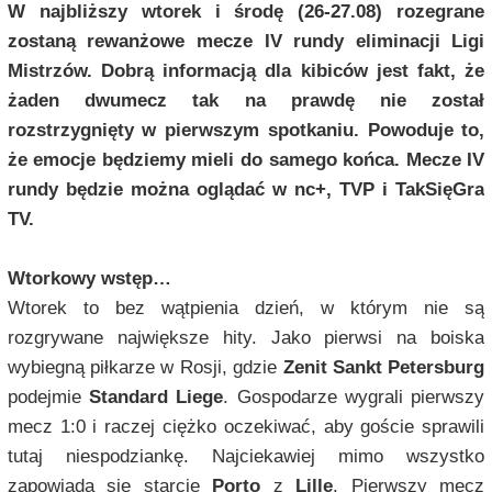
W najbliższy wtorek i środę (26-27.08) rozegrane
zostaną rewanżowe mecze IV rundy eliminacji Ligi
Mistrzów. Dobrą informacją dla kibiców jest fakt, że
żaden dwumecz tak na prawdę nie został
rozstrzygnięty w pierwszym spotkaniu. Powoduje to,
że emocje będziemy mieli do samego końca. Mecze IV
rundy będzie można oglądać w nc+, TVP i TakSięGra
TV.
Wtorkowy wstęp…
Wtorek to bez wątpienia dzień, w którym nie są
rozgrywane największe hity. Jako pierwsi na boiska
wybiegną piłkarze w Rosji, gdzie
Zenit Sankt Petersburg
podejmie
Standard Liege
. Gospodarze wygrali pierwszy
mecz 1:0 i raczej ciężko oczekiwać, aby goście sprawili
tutaj niespodziankę. Najciekawiej mimo wszystko
zapowiada się starcie
Porto
z
Lille
. Pierwszy mecz