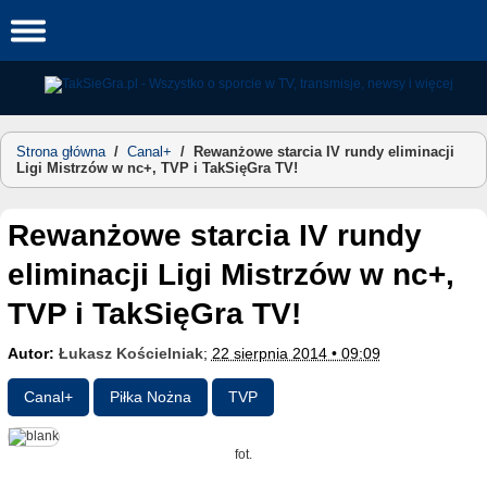
Skip
to
content
Strona główna
/
Canal+
/
Rewanżowe starcia IV rundy eliminacji
Ligi Mistrzów w nc+, TVP i TakSięGra TV!
Rewanżowe starcia IV rundy
eliminacji Ligi Mistrzów w nc+,
TVP i TakSięGra TV!
Autor:
Łukasz Kościelniak
;
22 sierpnia 2014 • 09:09
Canal+
Piłka Nożna
TVP
fot.