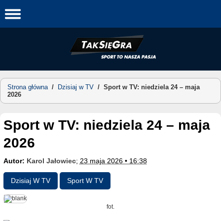
Skip
to
content
Strona główna
/
Dzisiaj w TV
/
Sport w TV: niedziela 24 – maja
2026
Sport w TV: niedziela 24 – maja
2026
Autor:
Karol Jałowiec
;
23 maja 2026 • 16:38
Dzisiaj W TV
Sport W TV
fot.