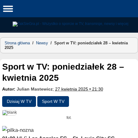
Skip
to
content
Strona główna
/
Newsy
/
Sport w TV: poniedziałek 28 – kwietnia
2025
Sport w TV: poniedziałek 28 –
kwietnia 2025
Autor:
Julian Mastewicz
;
27 kwietnia 2025 • 21:30
Dzisiaj W TV
Sport W TV
fot.