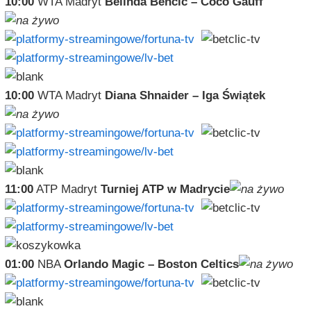
10:00
WTA Madryt
Belinda Bencic – Coco Gauff
10:00
WTA Madryt
Diana Shnaider – Iga Świątek
11:00
ATP Madryt
Turniej ATP w Madrycie
01:00
NBA
Orlando Magic – Boston Celtics