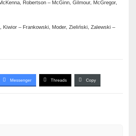
 McKenna, Robertson – McGinn, Gilmour, McGregor,
Kiwior – Frankowski, Moder, Zieliński, Zalewski –
Messenger
Threads
Copy