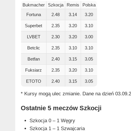
Bukmacher
Szkocja
Remis
Polska
Fortuna
2.48
3.14
3.20
Superbet
2.35
3.20
3.10
LVBET
2.30
3.20
3.00
Betclic
2.35
3.10
3.10
Betfan
2.40
3.15
3.05
Fuksiarz
2.35
3.20
3.10
ETOTO
2.40
3.15
3.05
* Kursy mogą ulec zmianie. Dane na dzień 03.09.2
Ostatnie 5 meczów Szkocji
Szkocja 0 – 1 Węgry
Szkocja 1 – 1 Szwajcaria