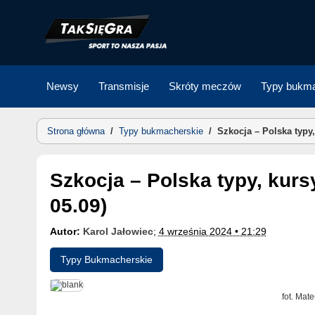
Skip
to
content
Newsy
Transmisje
Skróty meczów
Typy bukma
Strona główna
/
Typy bukmacherskie
/
Szkocja – Polska typy
Szkocja – Polska typy, kursy, zapowiedź (Liga Narodów,
05.09)
Autor:
Karol Jałowiec
;
4 września 2024 • 21:29
Typy Bukmacherskie
fot. Mat