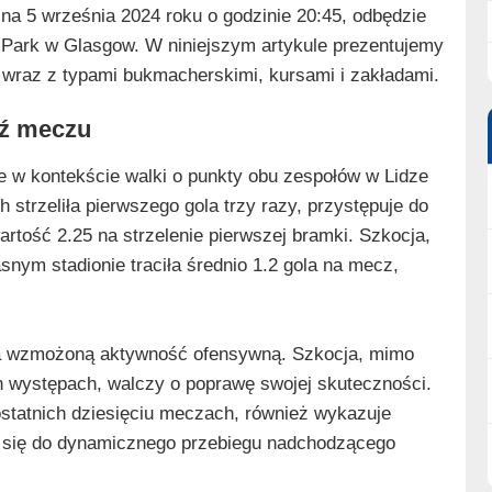
na 5 września 2024 roku o godzinie 20:45, odbędzie
 Park w Glasgow. W niniejszym artykule prezentujemy
wraz z typami bukmacherskimi, kursami i zakładami.
dź meczu
e w kontekście walki o punkty obu zespołów w Lidze
 strzeliła pierwszego gola trzy razy, przystępuje do
tość 2.25 na strzelenie pierwszej bramki. Szkocja,
nym stadionie traciła średnio 1.2 gola na mecz,
na wzmożoną aktywność ofensywną. Szkocja, mimo
h występach, walczy o poprawę swojej skuteczności.
ostatnich dziesięciu meczach, również wykazuje
ć się do dynamicznego przebiegu nadchodzącego