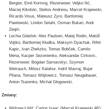
Bergier, Emil Kornvig. Rezerwowi: Veljko Ilić,
Maciej Kikolski, Stelios Andreou, Marcel Krajewski,
Ricardo Visus, Mateusz Zyro, Bartlomiej
Pawlowski, Lindon Selahi, Osman Bukari, Andi
Zeqiri.
Lechia Gdańsk: Alex Paulsen, Matej Rodin, Matúš
Vojtko, Bartłomiej Kłudka, Maksym Dyachuk, Rifet
Kapic, Ivan Zhelizko, Tomas Bobček, Camilo
Mena, Kacper Sezonienko, Aleksandar Cirkovic.
Rezerwowi: Bogdan Sarnavskyi, Szymon
Weirauch, Milosz Kalahur, Indrit Mavraj, Bujar
Pllana, Tomasz Wójtowicz, Tomasz Neugebauer,
Anton Tsarenko, Michał Głogowski.
Zmiany:
Widzew Łódź: Carlos Isaac (Marcel Krajewski 46′),