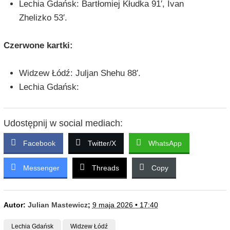
Lechia Gdańsk: Bartłomiej Kłudka 91′, Ivan
Zhelizko 53′.
Czerwone kartki:
Widzew Łódź: Juljan Shehu 88′.
Lechia Gdańsk:
Udostępnij w social mediach:
Facebook
Twitter/X
WhatsApp
Messenger
Threads
Copy
Autor:
Julian Mastewicz
;
9 maja 2026 • 17:40
Lechia Gdańsk
Widzew Łódź