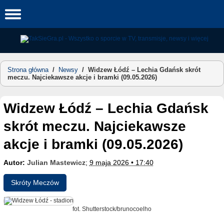
Skip
to
content
Strona główna
/
Newsy
/
Widzew Łódź – Lechia Gdańsk skrót
meczu. Najciekawsze akcje i bramki (09.05.2026)
Widzew Łódź – Lechia Gdańsk
skrót meczu. Najciekawsze
akcje i bramki (09.05.2026)
Autor:
Julian Mastewicz
;
9 maja 2026 • 17:40
Skróty Meczów
fot. Shutterstock/brunocoelho