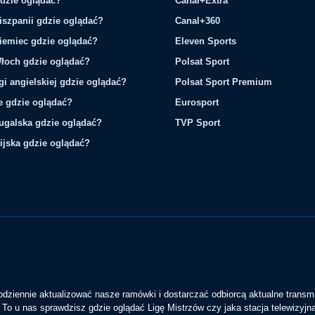
gdzie oglądać?
Canal+Extra
iszpanii gdzie oglądać?
Canal+360
iemiec gdzie oglądać?
Eleven Sports
łoch gdzie oglądać?
Polsat Sport
gi angielskiej gdzie oglądać?
Polsat Sport Premium
ie gdzie oglądać?
Eurosport
tugalska gdzie oglądać?
TVP Sport
ijska gdzie oglądać?
codziennie aktualizować nasze ramówki i dostarczać odbiorcą aktualne transmi
To u nas sprawdzisz gdzie oglądać Ligę Mistrzów czy jaka stacja telewizyjn