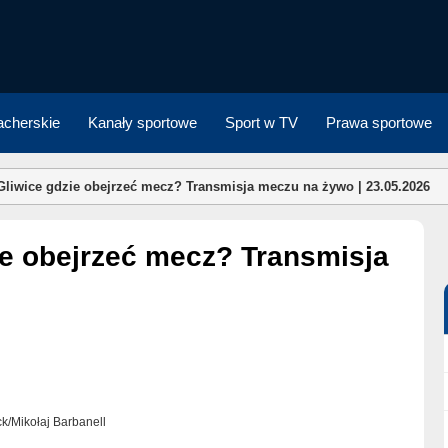
cherskie
Kanały sportowe
Sport w TV
Prawa sportowe
Gliwice gdzie obejrzeć mecz? Transmisja meczu na żywo | 23.05.2026
ock/Mikołaj Barbanell