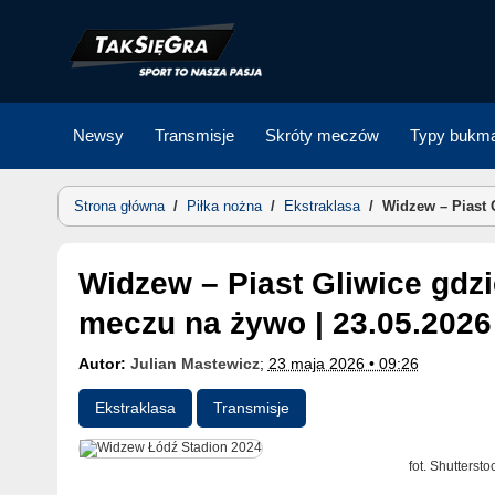
Skip
to
content
Newsy
Transmisje
Skróty meczów
Typy bukma
Strona główna
/
Piłka nożna
/
Ekstraklasa
/
Widzew – Piast 
Widzew – Piast Gliwice gdzie obejrzeć mecz? Transmisja
meczu na żywo | 23.05.2026
Autor:
Julian Mastewicz
;
23 maja 2026 • 09:26
Ekstraklasa
Transmisje
fot. Shutterst