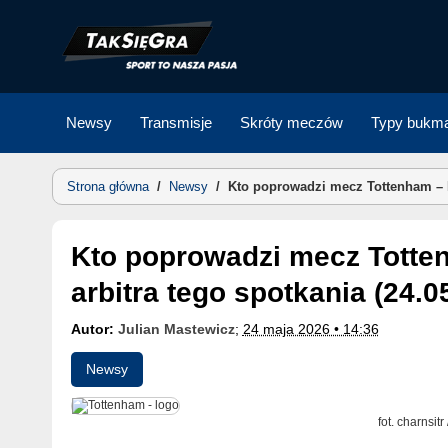
Skip
to
content
Newsy
Transmisje
Skróty meczów
Typy bukma
Strona główna
/
Newsy
/
Kto poprowadzi mecz Tottenham – Ev
Kto poprowadzi mecz Tottenham – Everton? Poznaj
arbitra tego spotkania (24.0
Autor:
Julian Mastewicz
;
24 maja 2026 • 14:36
Newsy
fot. charnsit