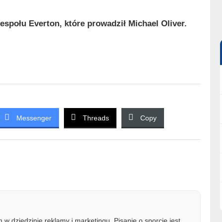
społu Everton, które prowadził Michael Oliver.
Messenger
Threads
Copy
w dziedzinie reklamy i marketingu. Pisanie o sporcie jest