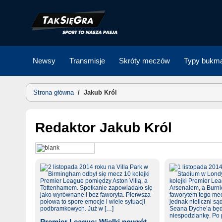
Skip
to
content
Newsy
Transmisje
Skróty meczów
Typy bukma
Strona główna
/
Jakub Król
Redaktor
Jakub Król
Premier League: Wielki powrót